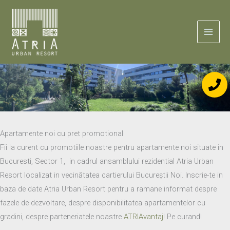
Skip
to
content
Apartamente noi cu pret promotional
Fii la curent cu promotiile noastre pentru apartamente noi situate in
Bucuresti, Sector 1, in cadrul ansamblului rezidential Atria Urban
Resort localizat in vecinătatea cartierului Bucureștii Noi. Inscrie-te in
baza de date Atria Urban Resort pentru a ramane informat despre
fazele de dezvoltare, despre disponibilitatea apartamentelor cu
gradini, despre parteneriatele noastre
ATRIAvantaj
! Pe curand!