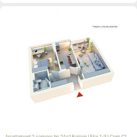
Apartament 2 camere tip 2Ac’| Balcon | Etaj 1-3 | Corp C1,