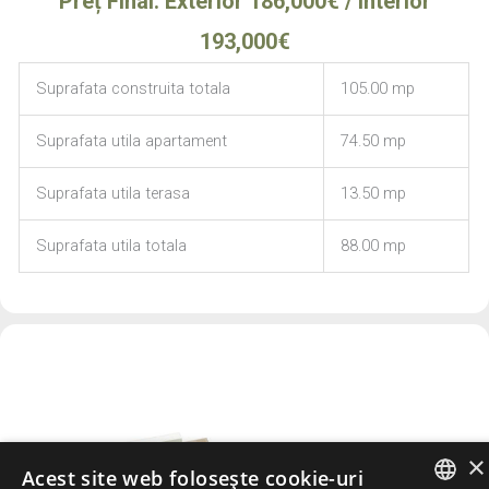
Preț Final: Exterior 186,000€ / Interior
193,000€
Suprafata construita totala
105.00 mp
Suprafata utila apartament
74.50 mp
Suprafata utila terasa
13.50 mp
Suprafata utila totala
88.00 mp
×
Acest site web folosește cookie-uri