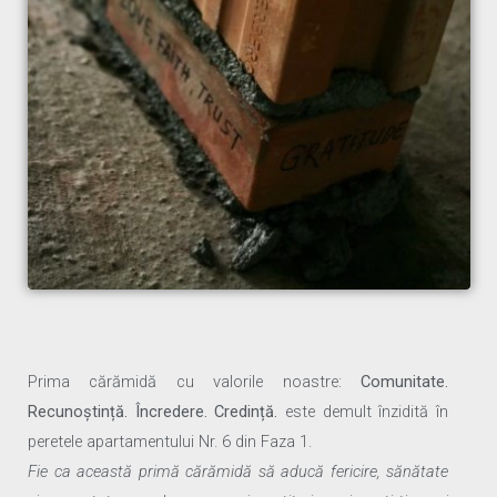
Prima cărămidă cu valorile noastre:
Comunitate.
Recunoștință. Încredere. Credință.
este demult înzidită în
peretele apartamentului Nr. 6 din Faza 1.
Fie ca această primă cărămidă să aducă fericire, sănătate