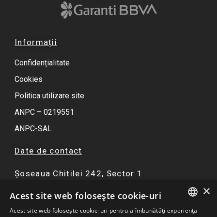
Informații
Confidențialitate
Cookies
Politica utilizare site
ANPC – 0219551
ANPC-SAL
Date de contact
Șoseaua Chitilei 242, Sector 1
×
F
I
Y
W
Acest site web folosește cookie-uri
a
n
o
h
Acest site web folosește cookie-uri pentru a îmbunătăți experiența
ROMANIAN