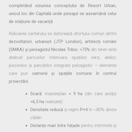
completând viziunea conceptului de Resort Urban,
unicul loc din Capitală unde peisajul se aseamănă celui
de stațiune de vacanță
.
Ridicarea cartierului se datorează efortului comun dintre
dezvoltatori
,
urbaniști (JTP London), arhitecți români
(SMAA) și peisagistul Nicolas Triboi
.
≈75%
din teren este
dedicat parcurilor interioare, spațiilor verzi, aleilor,
piscinelor și parcărilor integrate peisagistic — elemente
care pun
oamenii și spațiile comune în centrul
proiectării.
Scară
: masterplan
≈ 9 ha
(din care astăzi
≈6,5 ha
realizate)
Densitate redusă
și regim
P+4
în ~80% dintre
clădiri
Distanțe mari între fațade
pentru intimitate și