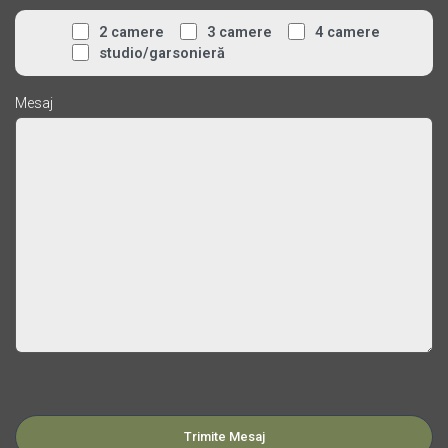
2 camere
3 camere
4 camere
studio/garsonieră
Mesaj
Please leave this field empty.