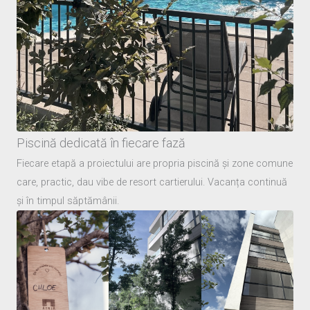
Piscină dedicată în fiecare fază
Fiecare etapă a proiectului are propria piscină și zone comune
care, practic, dau vibe de resort cartierului. Vacanța continuă
și în timpul săptămânii.