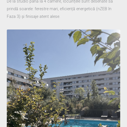
De la studio până la 4 camere, locuințele sunt desenate să
prindă soarele: ferestre mari, eficiență energetică (nZEB în
Faza 3) și finisaje atent alese.