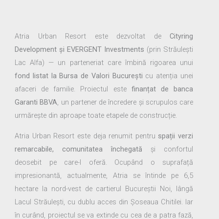
Atria Urban Resort este dezvoltat de
Cityring
Development și EVERGENT Investments
(prin Străulești
Lac Alfa) — un parteneriat care îmbină rigoarea unui
fond listat la Bursa de Valori București
cu atenția unei
afaceri de familie. Proiectul este
finanțat de banca
Garanti BBVA
, un partener de încredere și scrupulos care
urmărește din aproape toate etapele de construcție.
Atria Urban Resort este deja renumit pentru
spații verzi
remarcabile, comunitatea închegată
și confortul
deosebit pe care-l oferă. Ocupând o suprafață
impresionantă, actualmente, Atria se întinde pe 6,5
hectare la nord-vest de cartierul Bucureștii Noi, lângă
Lacul Străulești, cu dublu acces din Șoseaua Chitilei. Iar
în curând, proiectul se va extinde cu cea de a patra fază,