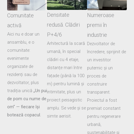
Densitate
Numeroase
Comunitate
redusă. Clădiri
premii în
activă
Aici nu e doar un
P+4/6
industrie
ansamblu, e o
Arhitectură la scară
Dezvoltator de
comunitate:
umană, în special
încredere, sprijinit de
evenimente
clădiri cu 4 etaje,
un investitor
organizate de
distanțe mari între
puternic și un
rezidenți sau de
fațade (până la 100
proces de
dezvoltator, plus
m) pentru lumină și
construire
tradiția unică
„Un pui
intimitate, plus un
transparent.
de pom cu nume de
proiect peisagistic
Proiectul a fost
om” — fiecare își
amplu. Se vede și se
premiat constant
botează copacul.
simte aerisit.
pentru regenerare
urbană,
sustenabilitate și