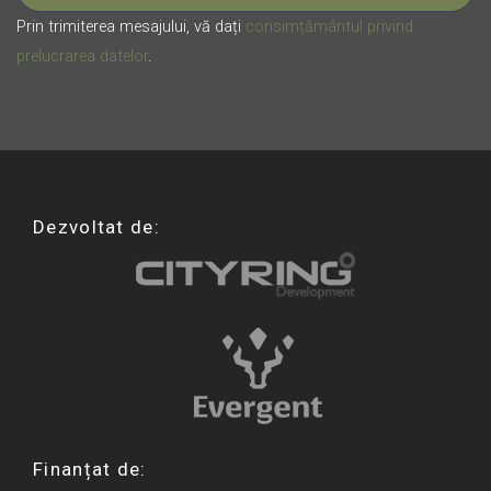
Prin trimiterea mesajului, vă dați
consimțământul privind
prelucrarea datelor
.
Dezvoltat de:
Finanțat de: