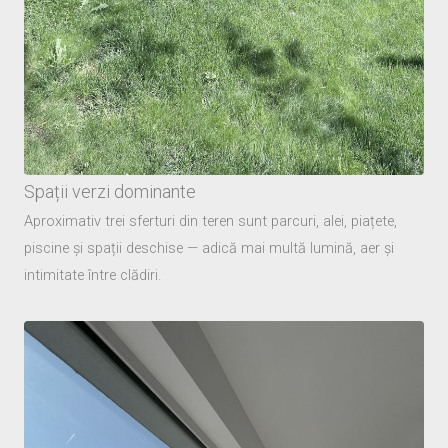
Spații verzi dominante
Aproximativ trei sferturi din teren sunt parcuri, alei, piațete,
piscine și spații deschise — adică mai multă lumină, aer și
intimitate între clădiri.