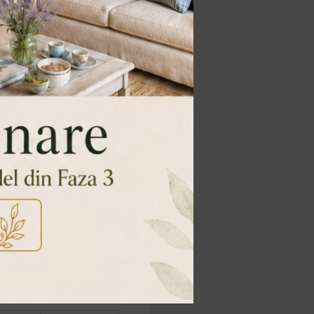
63.50 mp
52.50 mp
mp
26.00 mp
52.50 mp
arter | Corp C1-C7 |
300€