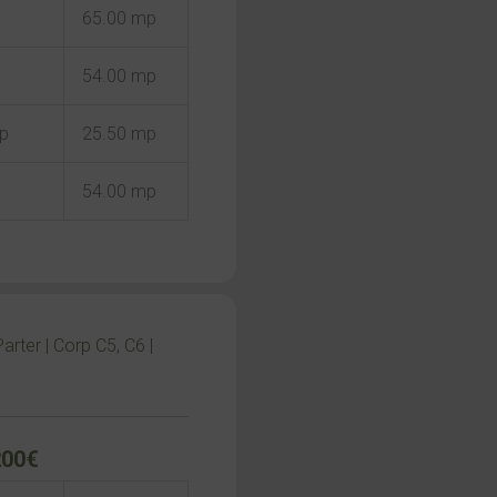
65.00 mp
54.00 mp
mp
25.50 mp
54.00 mp
arter | Corp C5, C6 |
200€