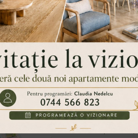
Suprafata construita totala
Suprafata utila apartament
Suprafata utila gradina cu terasa 10
Suprafata utila totala
Apartament 2 camere tip 2A | Gradina | P
Faza 3
Preț Final: 156,