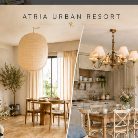
Suprafata construita totala
Suprafata utila apartament
Suprafata utila gradina cu terasa 10
Suprafata utila totala
Apartament 2 camere tip 2B| Gradina | Pa
Faza 3
Preț Final: 155,