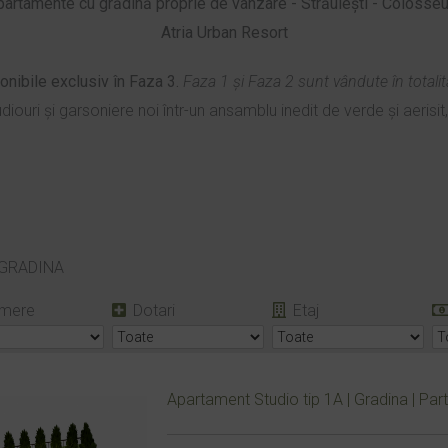
partamente cu grădină proprie de vânzare - Străulești - Colosse
Atria Urban Resort
nibile exclusiv în Faza 3.
Faza 1 și Faza 2 sunt vândute în totalit
diouri și garsoniere noi într-un ansamblu inedit de verde și aeris
GRADINA
mere
Dotari
Etaj
Apartament Studio tip 1A | Gradina | Part