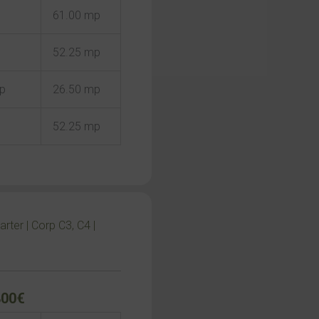
61.00 mp
52.25 mp
mp
26.50 mp
52.25 mp
rter | Corp C3, C4 |
800€