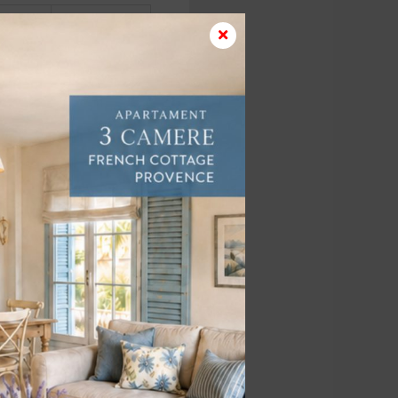
64.00 mp
52.50 mp
mp
26.00 mp
52.50 mp
rter | Corp C1, C2 |
300€