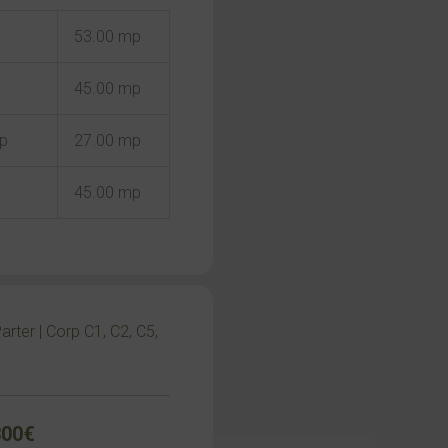
53.00 mp
45.00 mp
mp
27.00 mp
45.00 mp
rter | Corp C1, C2, C5,
300€