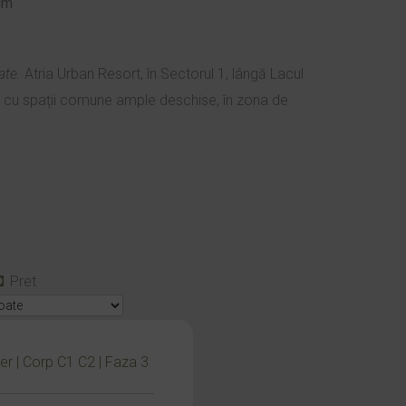
um
ate.
Atria Urban Resort, în Sectorul 1, lângă Lacul
it, cu spații comune ample deschise, în zona de
Pret
er | Corp C1 C2 | Faza 3