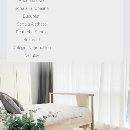
Bucureștii Noi
Școala Europeană
București
Școala Aletheea
Deutsche Schule
Bukarest
Colegiul Național Ion
Neculce