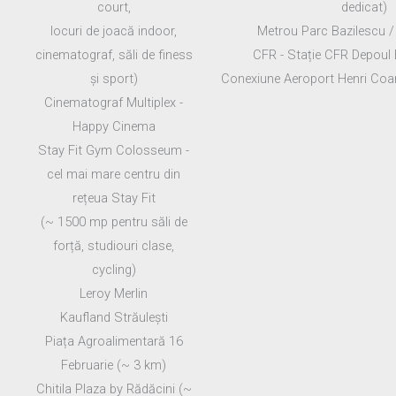
court,
dedicat)
locuri de joacă indoor,
Metrou Parc Bazilescu / 
cinematograf, săli de finess
CFR - Stație CFR Depoul B
și sport)
Conexiune Aeroport Henri Coa
Cinematograf Multiplex -
Happy Cinema
Stay Fit Gym Colosseum -
cel mai mare centru din
rețeua Stay Fit
(~ 1500 mp pentru săli de
forță, studiouri clase,
cycling)
Leroy Merlin
Kaufland Străulești
Piața Agroalimentară 16
Februarie (~ 3 km)
Chitila Plaza by Rădăcini (~