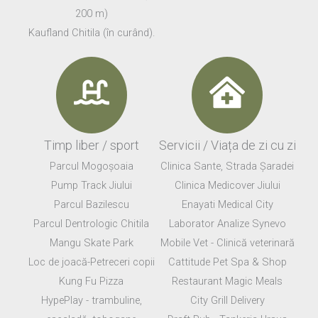
200 m)
Kaufland Chitila (în curând).
Timp liber / sport
Servicii / Viața de zi cu zi
Parcul Mogoșoaia
Clinica Sante, Strada Șaradei
Pump Track Jiului
Clinica Medicover Jiului
Parcul Bazilescu
Enayati Medical City
Parcul Dentrologic Chitila
Laborator Analize Synevo
Mangu Skate Park
Mobile Vet - Clinică veterinară
Loc de joacă-Petreceri copii
Cattitude Pet Spa & Shop
Kung Fu Pizza
Restaurant Magic Meals
HypePlay - trambuline,
City Grill Delivery