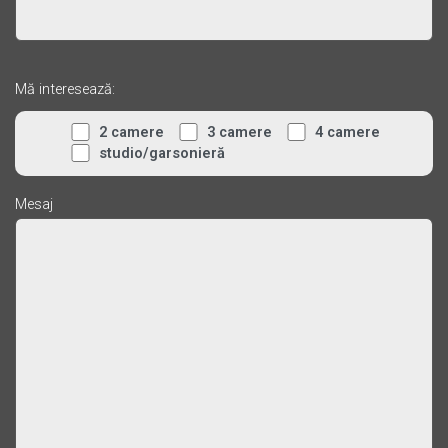
Mă interesează:
2 camere
3 camere
4 camere
studio/garsonieră
Mesaj