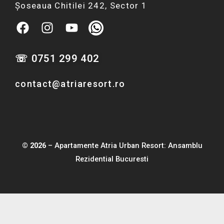
Șoseaua Chitilei 242, Sector 1
F
I
Y
W
a
n
o
h
c
s
u
a
☏ 0751 299 402
e
t
t
t
b
a
u
s
contact@atriaresort.ro
o
g
b
a
o
r
e
p
k
a
p
m
© 2026
– Apartamente Atria Urban Resort: Ansamblu
Rezidential Bucuresti