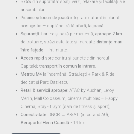
≈75%
din suprafață: spații verzi, relaxare și facilități ale
ansamblului.
Piscine și locuri de joacă
integrate natural în planul
peisagistic — copilărie trăită
afară, la joacă
.
Siguranță
: bariere și pază permanentă;
aproape 2 km
de trotuare, străzi asfaltate și marcate;
distanțe mari
între fațade
– intimitate.
Acces rapid
spre centru și punctele din nordul
Capitalei;
transport în comun la intrare
.
Metrou M4
la îndemână: Străulești + Park & Ride
dedicat și Parc Bazilescu.
Retail & servicii aproape
: ATAC by Auchan, Leroy
Merlin, Mall Colosseum, cinema multiplex – Happy
Cinema, StayFit Gym (sală de fitness și sport);
Conectivitate
: DNCB → A3/A1, (în curând A0),
Aeroportul Henri Coandă
~14 km.