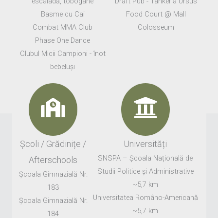
escaladă, tobogane
Draft Pub - Tankeria Ursus
Basme cu Cai
Food Court @ Mall
Combat MMA Club
Colosseum
Phase One Dance
Clubul Micii Campioni - înot
bebeluși
Școli / Grădinițe /
Universități
SNSPA – Școala Națională de
Afterschools
Studii Politice și Administrative
Școala Gimnazială Nr.
~5,7 km
183
Universitatea Româno-Americană
Școala Gimnazială Nr.
~5,7 km
184