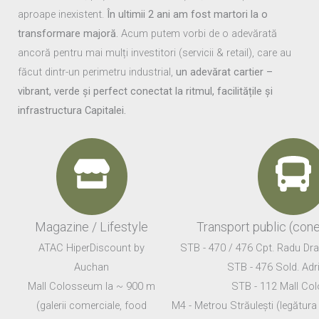
aproape inexistent.
În ultimii 2 ani am fost martori la o
transformare majoră.
Acum putem vorbi de o adevărată
ancoră pentru mai mulți investitori (servicii & retail), care au
făcut dintr-un perimetru industrial,
un adevărat cartier –
vibrant, verde și perfect conectat la ritmul, facilitățile și
infrastructura Capitalei.
Magazine / Lifestyle
Transport public (cone
ATAC HiperDiscount by
STB - 470 / 476 Cpt. Radu Dra
Auchan
STB - 476 Sold. Adr
Mall Colosseum la ~ 900 m
STB - 112 Mall Co
(galerii comerciale, food
M4 - Metrou Străulești (legătura