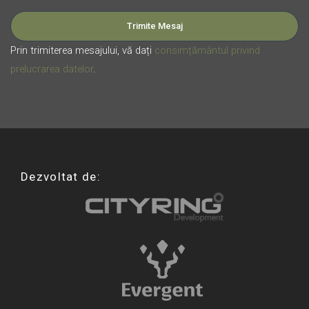
Prin trimiterea mesajului, vă dați
consimțământul privind
prelucrarea datelor
.
Dezvoltat de: