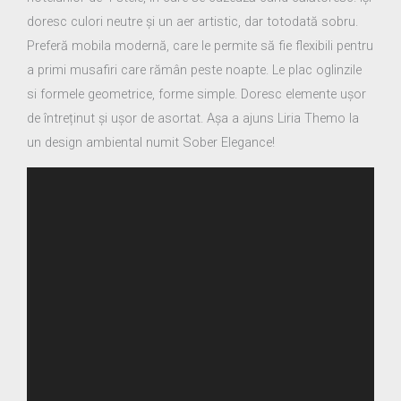
doresc culori neutre și un aer artistic, dar totodată sobru.
Preferă mobila modernă, care le permite să fie flexibili pentru
a primi musafiri care rămân peste noapte. Le plac oglinzile
si formele geometrice, forme simple. Doresc elemente ușor
de întreținut și ușor de asortat. Așa a ajuns Liria Themo la
un design ambiental numit Sober Elegance!