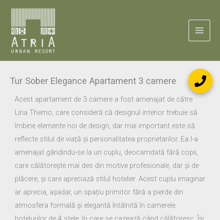
Skip
to
content
Tur Sober Elegance Apartament 3 camere
Acest apartament de 3 camere a fost amenajat de către
Liria Themo, care consideră că designul interior trebuie să
îmbine elemente noi de design, dar mai important este să
reflecte stilul de viață și personalitatea proprietarilor. Ea l-a
amenajat gândindu-se la un cuplu, deocamdată fără copii,
care călătorește mai des din motive profesionale, dar și de
plăcere, și care apreciază stilul hotelier. Acest cuplu imaginar
ar aprecia, așadar, un spațiu primitor fără a pierde din
atmosfera formală și elegantă întâlnită în camerele
hotelurilor de 4 stele, în care se cazează când călătoresc. Își