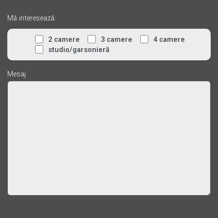
Mă interesează:
2 camere
3 camere
4 camere
studio/garsonieră
Mesaj
Please leave this field empty.