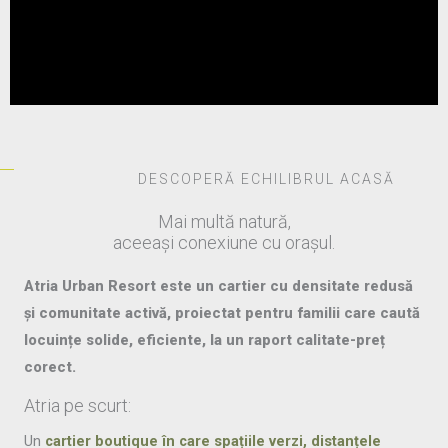
DESCOPERĂ ECHILIBRUL ACASĂ
Mai multă natură,
aceeași conexiune cu orașul.
Atria Urban Resort este un cartier cu densitate redusă
și comunitate activă, proiectat pentru familii care caută
locuințe solide, eficiente, la un raport calitate-preț
corect.
Atria pe scurt:
Un
cartier boutique în care spațiile verzi, distanțele