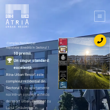
Skip
to
content
-Complex Rezidențial-
Reputație dovedită în Sectorul 1
10 premii.
Un singur standard:
excelență.
Atria Urban Resort este
complexul rezidențial din
Sectorul 1
, cu apartamente
noi într-un concept autentic
de resort urban, învecinat cu
Lacul Străulești și în