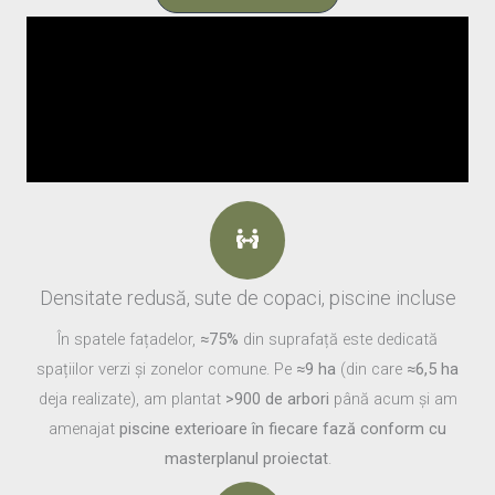
Densitate redusă, sute de copaci, piscine incluse
În spatele fațadelor,
≈75%
din suprafață este dedicată
spațiilor verzi și zonelor comune. Pe
≈9 ha
(din care
≈6,5 ha
deja realizate), am plantat
>900 de arbori
până acum și am
amenajat
piscine exterioare în fiecare fază conform cu
masterplanul proiectat
.