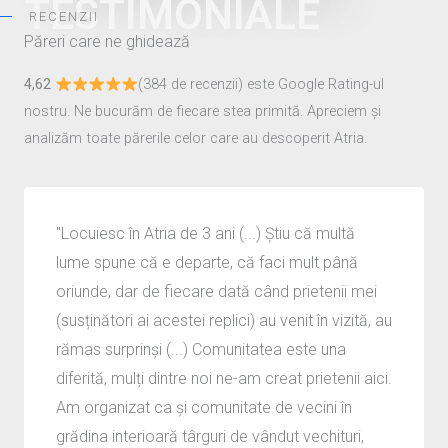
TESTIMONIALE
RECENZII
Păreri care ne ghidează
4,62
(384 de recenzii) este Google Rating-ul
nostru. Ne bucurăm de fiecare stea primită. Apreciem și
analizăm toate părerile celor care au descoperit Atria.
"Locuiesc în Atria de 3 ani (...) Știu că multă
lume spune că e departe, că faci mult până
oriunde, dar de fiecare dată când prietenii mei
(susținători ai acestei replici) au venit în vizită, au
rămas surprinși (...) Comunitatea este una
diferită, mulți dintre noi ne-am creat prietenii aici.
Am organizat ca și comunitate de vecini în
grădina interioară târguri de vândut vechituri,