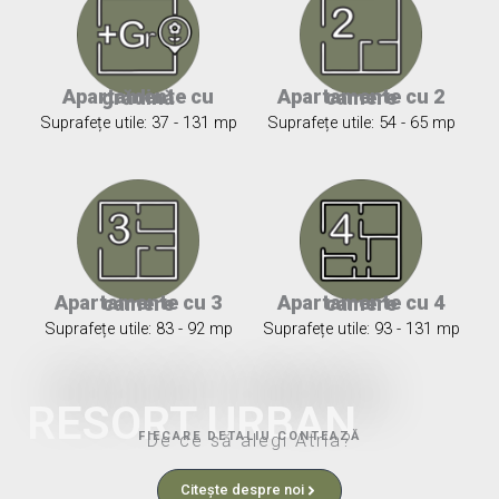
Apartamente cu grădină
Apartamente cu 2 camere
Suprafețe utile: 37 - 131 mp
Suprafețe utile: 54 - 65 mp
Apartamente cu 3 camere
Apartamente cu 4 camere
Suprafețe utile: 83 - 92 mp
Suprafețe utile: 93 - 131 mp
RESORT URBAN
FIECARE DETALIU CONTEAZĂ
De ce să alegi Atria?
Citește despre noi