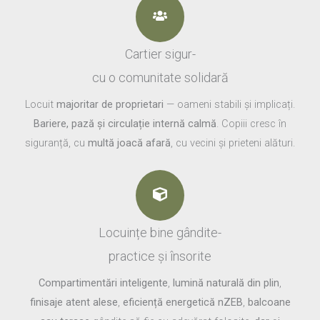
Cartier sigur-
cu o comunitate solidară
Locuit
majoritar de proprietari
— oameni stabili și implicați.
Bariere, pază și circulație internă calmă
. Copiii cresc în
siguranță, cu
multă joacă afară
, cu vecini și prieteni alături.
Locuințe bine gândite-
practice și însorite
Compartimentări inteligente
,
lumină naturală din plin
,
finisaje atent alese
,
eficiență energetică nZEB
,
balcoane