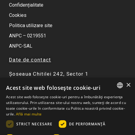
Confidențialitate
Cookies
Politica utilizare site
ANPC – 0219551
ANPC-SAL
Date de contact
Șoseaua Chitilei 242, Sector 1
×
F
I
Y
W
Acest site web folosește cookie-uri
a
n
o
h
Acest site web folosește cookie-uri pentru a îmbunătăți experiența
c
s
u
a
ROMANIAN
utilizatorului. Prin utilizarea site-ului nostru web, sunteți de acord cu
☏ 0751 299 402
e
t
t
t
toate cookie-urile în conformitate cu Politica noastră privind cookie-
ENGLISH
urile.
Află mai multe
b
a
u
s
contact@atriaresort.ro
o
g
b
a
STRICT NECESARE
DE PERFORMANȚĂ
o
r
e
p