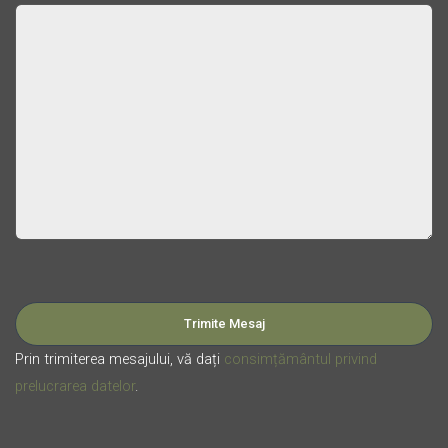
Please leave this field empty.
Prin trimiterea mesajului, vă dați
consimțământul privind
prelucrarea datelor
.