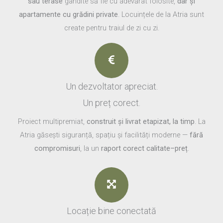
sau terase
gândite să fie cu adevărat folosite,
dar și
apartamente cu grădini private
. Locuințele de la Atria sunt
create pentru traiul de zi cu zi.
Un dezvoltator apreciat.
Un preț corect.
Proiect multipremiat,
construit și livrat etapizat, la timp
. La
Atria găsești siguranță, spațiu și facilități moderne —
fără
compromisuri
, la un
raport corect calitate–preț
.
Locație bine conectată