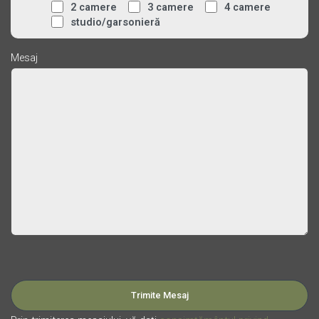
2 camere
3 camere
4 camere
studio/garsonieră
Mesaj
Please leave this field empty.