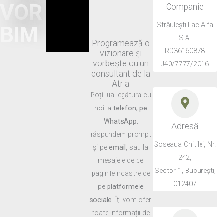
VOR
Companie
Străulești Lac Alfa
BIM
S.A.
Programează o
RO36160878
vizionare și
vorbește cu un
J40/7777/2016
consultant de la
Atria
Poți lua legătura cu
noi la
telefon, pe
WhatsApp
,
Adresă
răspundem prompt
Șoseaua Chitilei, Nr.
și pe
email
, sau la
242,
mesajele de pe
Sector 1, București,
paginile noastre de
012407
pe
platformele
sociale
. Îți vom oferi
toate informații de