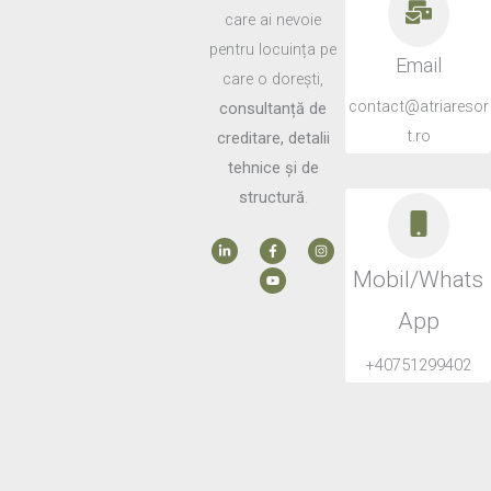
care ai nevoie
pentru locuința pe
Email
care o dorești,
contact@atriaresor
consultanță de
t.ro
creditare, detalii
tehnice și de
structură
.
L
F
Y
I
i
a
o
n
n
c
u
s
k
e
t
t
Mobil/Whats
e
b
u
a
d
o
b
g
i
o
e
r
App
n
k
a
-
-
m
i
f
+40751299402
n