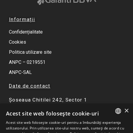
Informații
Confidențialitate
Cookies
Politica utilizare site
ANPC – 0219551
ANPC-SAL
Date de contact
Șoseaua Chitilei 242, Sector 1
×
F
I
Y
W
Acest site web folosește cookie-uri
a
n
o
h
Acest site web folosește cookie-uri pentru a îmbunătăți experiența
c
s
u
a
ROMANIAN
utilizatorului. Prin utilizarea site-ului nostru web, sunteți de acord cu
☏ 0751 299 402