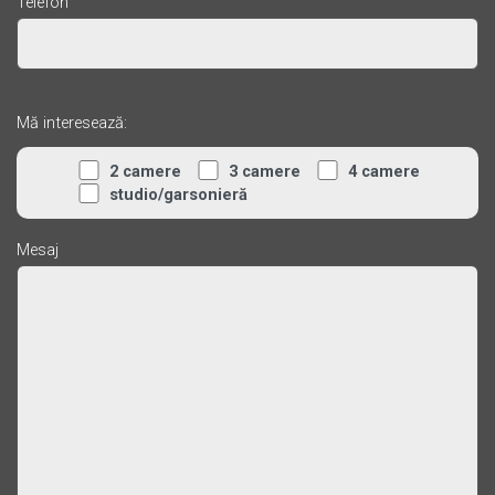
Telefon
Mă interesează:
2 camere
3 camere
4 camere
studio/garsonieră
Mesaj