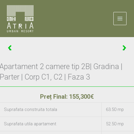
Skip
to
content
Apartament 2 camere tip 2B| Gradina |
Parter | Corp C1, C2 | Faza 3
Preț Final: 155,300€
Suprafata construita totala
63.50 mp
Suprafata utila apartament
52.50 mp