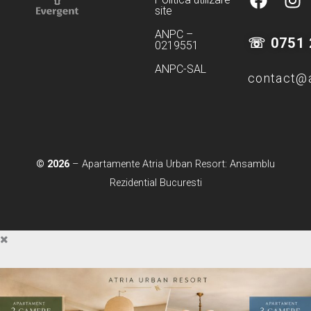
site
a
n
c
s
ANPC –
☏ 0751 
0219551
e
t
b
a
ANPC-SAL
contact@a
o
g
o
r
k
a
m
© 2026
– Apartamente Atria Urban Resort: Ansamblu
Rezidential Bucuresti