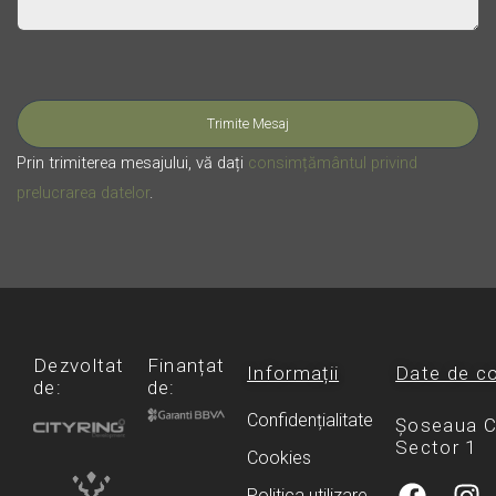
Please leave this field empty.
Prin trimiterea mesajului, vă dați
consimțământul privind
prelucrarea datelor
.
Dezvoltat
Finanțat
Informații
Date de c
de:
de:
Confidențialitate
Șoseaua Ch
Sector 1
Cookies
F
I
Politica utilizare