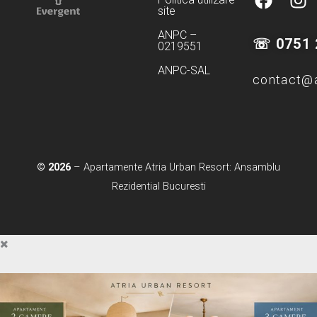
site
a
n
c
s
ANPC –
☏ 0751 
0219551
e
t
b
a
ANPC-SAL
contact@a
o
g
o
r
k
a
m
© 2026
– Apartamente Atria Urban Resort: Ansamblu
Rezidential Bucuresti