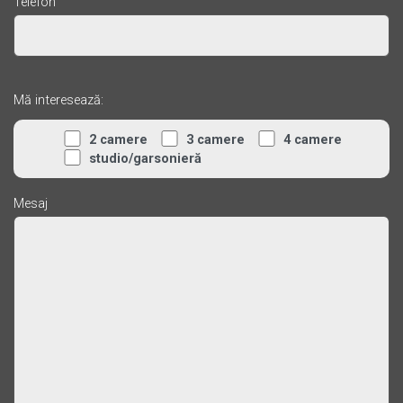
Telefon
Mă interesează:
2 camere
3 camere
4 camere
studio/garsonieră
Mesaj