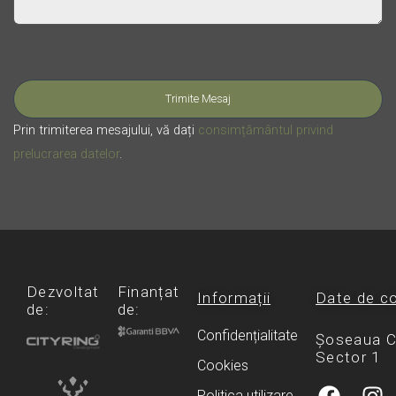
Please leave this field empty.
Prin trimiterea mesajului, vă dați
consimțământul privind
prelucrarea datelor
.
Dezvoltat
Finanțat
Informații
Date de c
de:
de:
Confidențialitate
Șoseaua Ch
Sector 1
Cookies
F
I
Politica utilizare