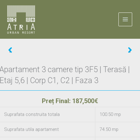
Skip
to
content
Apartament 3 camere tip 3F5 | Terasă |
Etaj 5,6 | Corp C1, C2 | Faza 3
Preț Final: 187,500€
Suprafata construita totala
100.50 mp
Suprafata utila apartament
74.50 mp