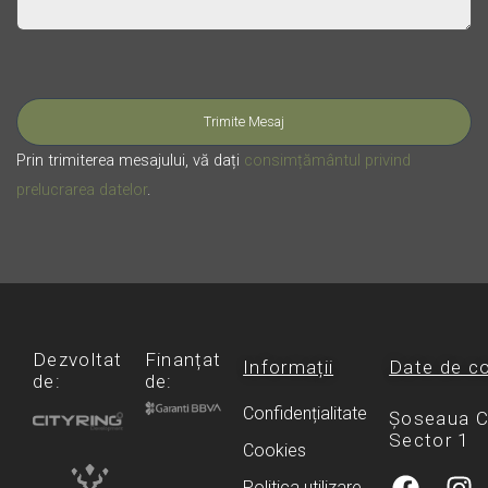
Please leave this field empty.
Prin trimiterea mesajului, vă dați
consimțământul privind
prelucrarea datelor
.
Dezvoltat
Finanțat
Informații
Date de c
de:
de:
Confidențialitate
Șoseaua Ch
Sector 1
Cookies
F
I
Politica utilizare