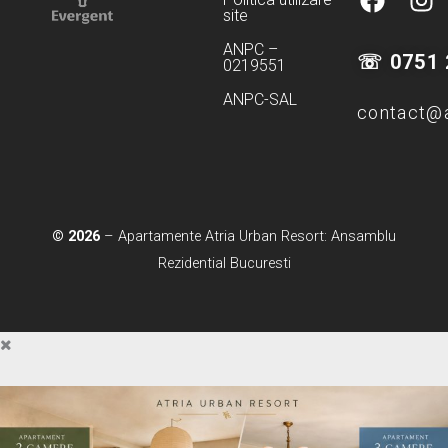
site
a
n
c
s
ANPC –
☏ 0751 
0219551
e
t
b
a
ANPC-SAL
contact@a
o
g
o
r
k
a
m
© 2026
– Apartamente Atria Urban Resort: Ansamblu
Rezidential Bucuresti