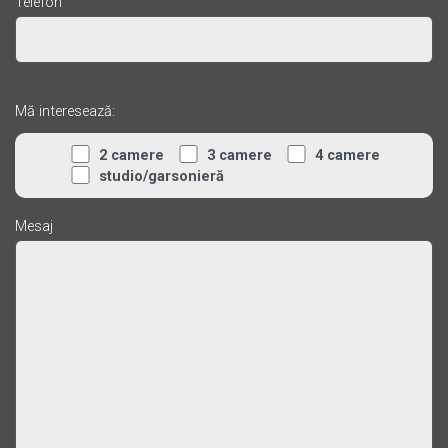
Telefon
Mă interesează:
2 camere
3 camere
4 camere
studio/garsonieră
Mesaj