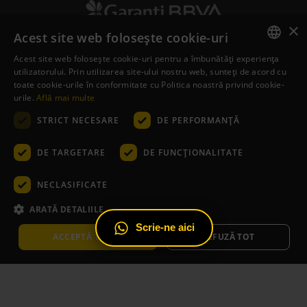
×
Acest site web folosește cookie-uri
Informații
Acest site web folosește cookie-uri pentru a îmbunătăți experiența
ROMANIAN
utilizatorului. Prin utilizarea site-ului nostru web, sunteți de acord cu
toate cookie-urile în conformitate cu Politica noastră privind cookie-
Confidențialitate
ENGLISH
urile.
Află mai multe
Cookies
STRICT NECESARE
DE PERFORMANȚĂ
Politica utilizare site
DE TARGETARE
DE FUNCŢIONALITATE
ANPC – 0219551
ANPC-SAL
NECLASIFICATE
ARATĂ DETALIILE
Date de contact
Scrie-ne aici
ACCEPTĂ TOATE
REFUZĂ TOT
Șoseaua Chitilei 242, Sector 1
F
I
Y
W
a
n
o
h
c
s
u
a