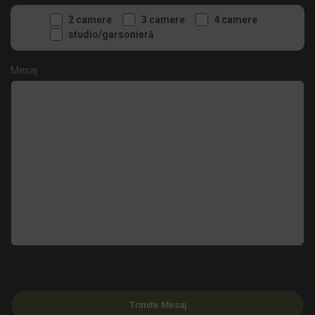
2 camere
3 camere
4 camere
studio/garsonieră
Mesaj
Please leave this field empty.