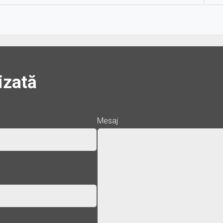
izată
Mesaj