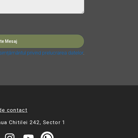
imțământul privind prelucrarea datelor
.
de contact
ua Chitilei 242, Sector 1
I
Y
W