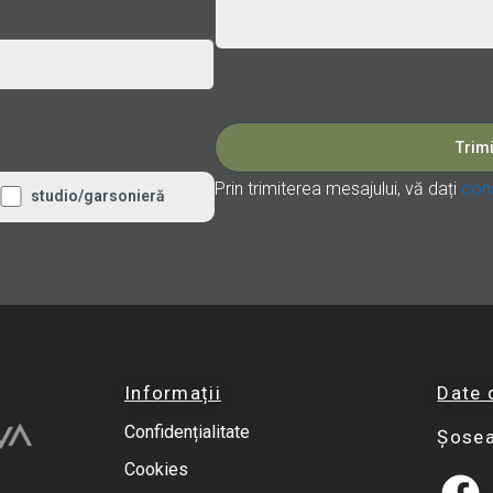
Please leave this field empty.
Prin trimiterea mesajului, vă dați
cons
studio/garsonieră
Informații
Date 
Confidențialitate
Șosea
Cookies
F