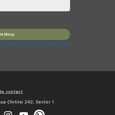
imțământul privind prelucrarea datelor
.
de contact
ua Chitilei 242, Sector 1
I
Y
W