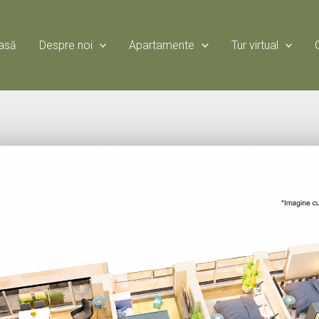
asă
Despre noi
Apartamente
Tur virtual