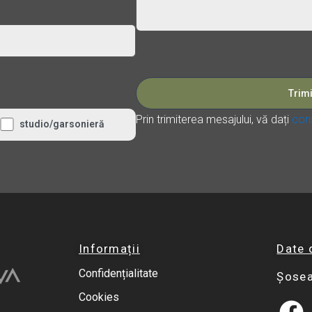
Please leave this field empty.
Prin trimiterea mesajului, vă dați
cons
studio/garsonieră
Informații
Date 
Confidențialitate
Șosea
Cookies
F