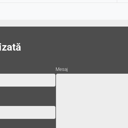
izată
Mesaj