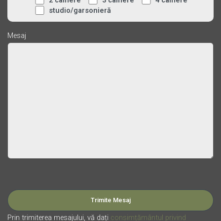
2 camere
3 camere
4 camere
studio/garsonieră
Mesaj
Please leave this field empty.
Prin trimiterea mesajului, vă dați
consimțământul privind