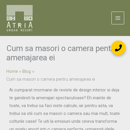
Skip
to
content
Cum sa masori o camera pentru
amenajarea ei
Home
Blog
Cum sa masori o camera pentru amenajarea ei
Ai cumparat mormane de reviste de design interior si deja
te gandesti la amenajari spectaculoase? Eh inainte de
toate, va trebui sa faci niste calcule, iar pentru asta, va
trebui sa stii cum sa masori o camera sau mai mult, toate
colturile casei! Te uiti la emisiuni unde cineva transforma
un spatiu anost intr-o camera perfecta, urmaresti ideile