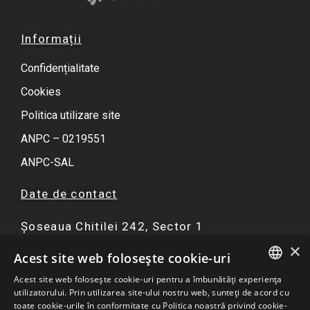
Informații
Confidențialitate
Cookies
Politica utilizare site
ANPC – 0219551
ANPC-SAL
Date de contact
Șoseaua Chitilei 242, Sector 1
×
F
I
Y
W
Acest site web folosește cookie-uri
a
n
o
h
Acest site web folosește cookie-uri pentru a îmbunătăți experiența
c
s
u
a
ROMANIAN
utilizatorului. Prin utilizarea site-ului nostru web, sunteți de acord cu
☏ 0751 299 402
e
t
t
t
toate cookie-urile în conformitate cu Politica noastră privind cookie-