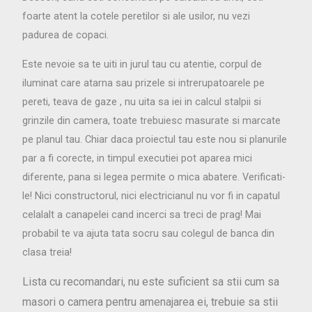
foarte atent la cotele peretilor si ale usilor, nu vezi
padurea de copaci.
Este nevoie sa te uiti in jurul tau cu atentie, corpul de
iluminat care atarna sau prizele si intrerupatoarele pe
pereti, teava de gaze
, nu uita sa iei in calcul stalpii si
grinzile din camera, toate trebuiesc masurate si marcate
pe planul tau. Chiar daca proiectul tau este nou si planurile
par a fi corecte, in timpul executiei pot aparea mici
diferente, pana si legea permite o mica abatere. Verificati-
le! Nici constructorul, nici electricianul nu vor fi in capatul
celalalt a canapelei cand incerci sa treci de prag! Mai
probabil te va ajuta tata socru sau colegul de banca din
clasa treia!
Lista cu recomandari, nu este suficient sa stii cum sa
masori o camera pentru amenajarea ei, trebuie sa stii