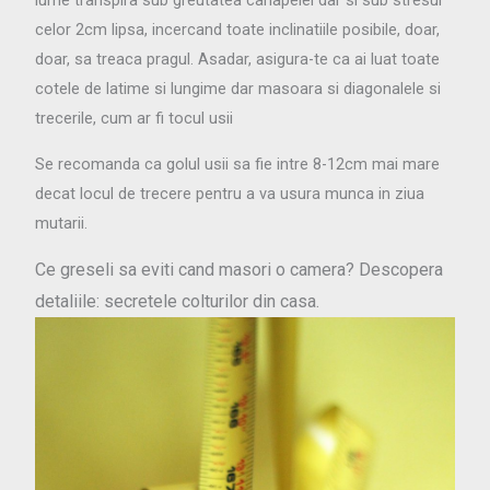
lume transpira sub greutatea canapelei dar si sub stresul
celor 2cm lipsa, incercand toate inclinatiile posibile, doar,
doar, sa treaca pragul. Asadar, asigura-te ca ai luat toate
cotele de latime si lungime dar masoara si diagonalele si
trecerile, cum ar fi tocul usii
Se recomanda ca golul usii sa fie intre 8-12cm mai mare
decat locul de trecere pentru a va usura munca in ziua
mutarii.
Ce greseli sa eviti cand masori o camera? Descopera
detaliile: secretele colturilor din casa.