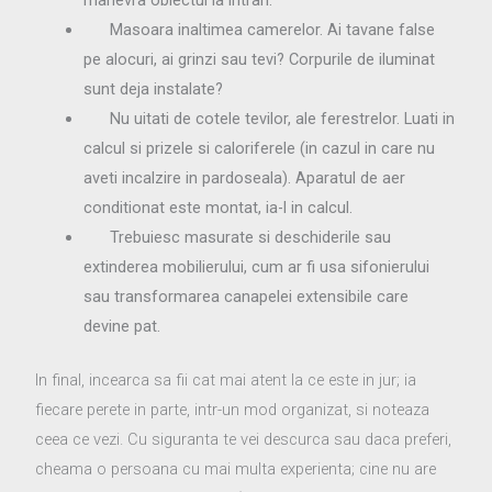
Masoara inaltimea camerelor. Ai tavane false
pe alocuri, ai grinzi sau tevi? Corpurile de iluminat
sunt deja instalate?
Nu uitati de cotele tevilor, ale ferestrelor. Luati in
calcul si prizele si caloriferele (in cazul in care nu
aveti incalzire in pardoseala). Aparatul de aer
conditionat este montat, ia-l in calcul.
Trebuiesc masurate si deschiderile sau
extinderea mobilierului, cum ar fi usa sifonierului
sau transformarea canapelei extensibile care
devine pat.
In final, incearca sa fii cat mai atent la ce este in jur; ia
fiecare perete in parte, intr-un mod organizat, si noteaza
ceea ce vezi. Cu siguranta te vei descurca sau daca preferi,
cheama o persoana cu mai multa experienta; cine nu are