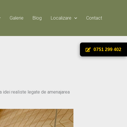
Galerie
Blog
Localizare
Contact
0751 299 402
a idei realiste legate de amenajarea