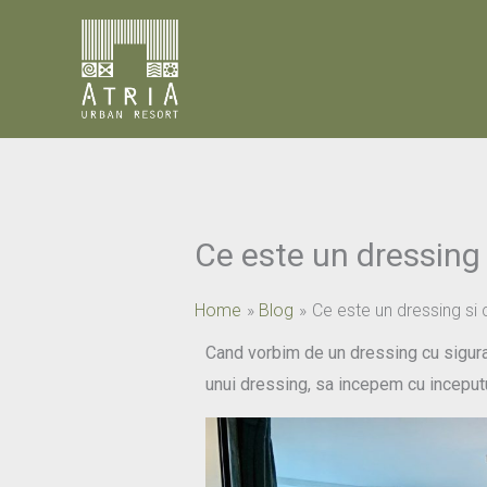
Skip
to
content
Ce este un dressing 
Home
Blog
Ce este un dressing si c
Cand vorbim de un dressing cu siguran
unui dressing, sa incepem cu inceputu