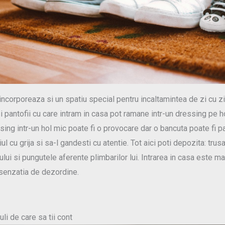
e incorporeaza si un spatiu special pentru incaltamintea de zi cu 
si pantofii cu care intram in casa pot ramane intr-un dressing pe 
ssing intr-un hol mic poate fi o provocare dar o bancuta poate fi 
l cu grija si sa-l gandesti cu atentie. Tot aici poti depozita: trusa 
ului si pungutele aferente plimbarilor lui. Intrarea in casa este m
senzatia de dezordine.
li de care sa tii cont