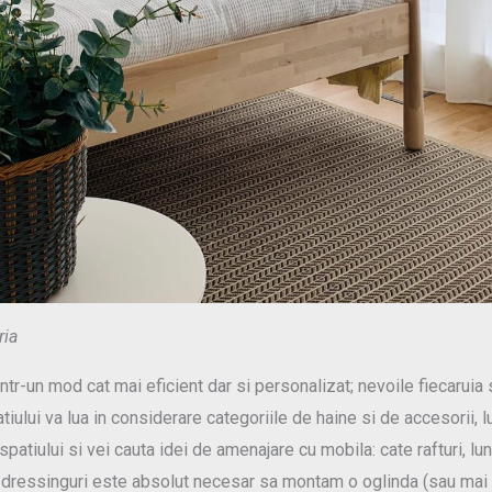
ria
 intr-un mod cat mai eficient dar si personalizat; nevoile fiecaruia
ului va lua in considerare categoriile de haine si de accesorii, lung
a spatiului si vei cauta idei de amenajare cu mobila: cate rafturi, 
in dressinguri este absolut necesar sa montam o oglinda (sau mai