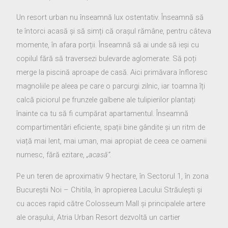
Un resort urban nu înseamnă lux ostentativ. Înseamnă să
te întorci acasă și să simți că orașul rămâne, pentru câteva
momente, în afara porții. Înseamnă să ai unde să ieși cu
copilul fără să traversezi bulevarde aglomerate. Să poți
merge la piscină aproape de casă. Aici primăvara înfloresc
magnoliile pe aleea pe care o parcurgi zilnic, iar toamna îți
calcă piciorul pe frunzele galbene ale tulipierilor plantați
înainte ca tu să fi cumpărat apartamentul. Înseamnă
compartimentări eficiente, spații bine gândite și un ritm de
viață mai lent, mai uman, mai apropiat de ceea ce oamenii
numesc, fără ezitare,
„
acas
ă”.
Pe un teren de aproximativ 9 hectare, în Sectorul 1, în zona
Bucureștii Noi – Chitila, în apropierea Lacului Străulești și
cu acces rapid către Colosseum Mall și principalele artere
ale orașului, Atria Urban Resort dezvoltă un cartier