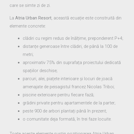
care se simte zi de zi.
La
Atria Urban Resort
, această ecuație este construită din
elemente concrete:
clădiri cu regim redus de înălțime, preponderent P+4;
distanțe generoase între clădiri, de până la 100 de
metri;
aproximativ 75% din suprafața proiectului dedicată
spațiilor deschise;
parcuri, alei, piațete interioare și locuri de joacă
amenajate de peisagistul francez Nicolas Triboi;
piscine exterioare pentru fiecare fază;
grădini private pentru apartamentele de la parter;
peste 900 de arbori plantați până în prezent;
o comunitate deja formată, în trei faze locuite.
Toate aceste elemente susțin poziționarea Atria Urban