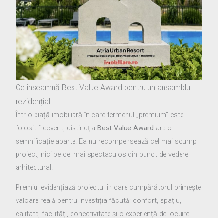
Ce înseamnă Best Value Award pentru un ansamblu
rezidențial
Într-o piață imobiliară în care termenul „premium” este
folosit frecvent, distincția
Best Value Award
are o
semnificație aparte. Ea nu recompensează cel mai scump
proiect, nici pe cel mai spectaculos din punct de vedere
arhitectural.
Premiul evidențiază proiectul în care cumpărătorul primește
valoare reală pentru investiția făcută: confort, spațiu,
calitate, facilități, conectivitate și o experiență de locuire