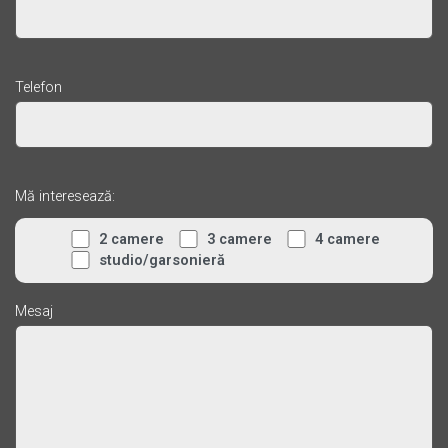
Telefon
Mă interesează:
2 camere
3 camere
4 camere
studio/garsonieră
Mesaj