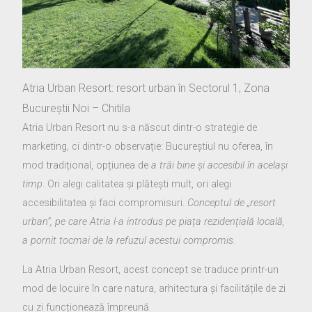
Atria Urban Resort: resort urban în Sectorul 1, Zona
Bucureștii Noi – Chitila
Atria Urban Resort nu s-a născut dintr-o strategie de
marketing, ci dintr-o observație: Bucureștiul nu oferea, în
mod tradițional, opțiunea de
a trăi bine și accesibil în același
timp
. Ori alegi calitatea și plătești mult, ori alegi
accesibilitatea și faci compromisuri.
Conceptul de „resort
urban”, pe care Atria l-a introdus pe piața rezidențială locală,
a pornit tocmai de la refuzul acestui compromis.
La Atria Urban Resort, acest concept se traduce printr-un
mod de locuire în care natura, arhitectura și facilitățile de zi
cu zi funcționează împreună.