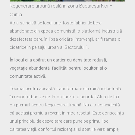
Regenerare urbană reală în zona Bucureștii Noi –
Chitila
Atria se ridică pe locul unei foste fabrici de bere
abandonate din epoca comunistă, o platformă industrială
dezafectată care, în lipsa oricărei intervenții, ar fi rămas o
cicatrice în peisajul urban al Sectorului 1.
În locul ei a apărut un cartier cu densitate redusă,
vegetație abundentă, facilități pentru locuitori și o
comunitate activă.
Tocmai pentru această transformare din ruină industrială
în resort urban verde, Imobiliare.ro a acordat Atria de trei
ori premiul pentru Regenerare Urbană. Nu e o coincidență
că același premiu a revenit în mod repetat. Este consecința
unui principiu de dezvoltare care pune pe primul loc
calitatea vieții, confortul rezidențial și spațiile verzi ample,