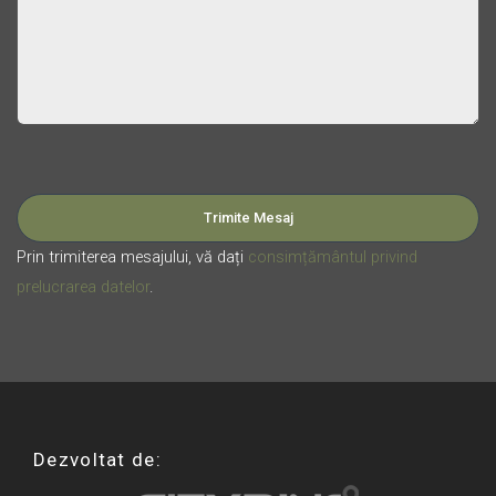
Please leave this field empty.
Prin trimiterea mesajului, vă dați
consimțământul privind
prelucrarea datelor
.
Dezvoltat de: