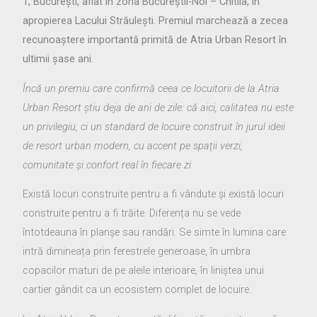
1, București, aflat în zona Bucureștii-Noi – Chitila, în
apropierea Lacului Străulești. Premiul marchează a zecea
recunoaștere importantă primită de Atria Urban Resort în
ultimii șase ani.
Încă un premiu care confirmă ceea ce locuitorii de la Atria
Urban Resort știu deja de ani de zile: că aici, calitatea nu este
un privilegiu, ci un standard de locuire construit în jurul ideii
de resort urban modern, cu accent pe spații verzi,
comunitate ș
i confort real
în fiecare zi.
Există locuri construite pentru a fi vândute și există locuri
construite pentru a fi trăite. Diferența nu se vede
întotdeauna în planșe sau randări. Se simte în lumina care
intră dimineața prin ferestrele generoase, în umbra
copacilor maturi de pe aleile interioare, în liniștea unui
cartier gândit ca un ecosistem complet de locuire.