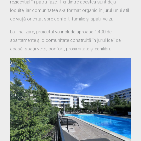
rezidențial în patru faze. Trei dintre acestea sunt deja
locuite, iar comunitatea s-a format organic în jurul unui stil
de viață orientat spre confort, familie și spații verzi.
La finalizare, proiectul va include aproape 1.400 de
apartamente și o comunitate construită în jurul ideii de
acasă: spații verzi, confort, proximitate și echilibru.