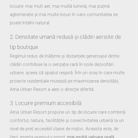
locuire: mai mult aer, mai multă lumină, mai puțină
aglomerație și mai multe locuri în care comunitatea se
poate întâlni natural.
2. Densitate umană redusă și clădiri aerisite de
tip boutique
Regimul redus de înălțime și distanțele generoase dintre
clădiri contribuie la o senzație rară în noile dezvoltări
urbane: aceea că spațiul respiră. Într-un oraș în care multe
proiecte rezidențiale mizează pe maximizarea densității,
Atria Urban Resort a ales o direcție diferită.
3. Locuire premium accesibilă
Atria Urban Resort propune un tip de locuire care combină
confortul, natura, facilitățile și conectivitatea urbană la un
nivel de preț accesibil clasei de mijloc. Aceasta este, de
fapt, esența premiului primit:
mai multă valoare reală