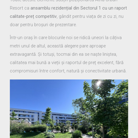
Resort ca
ansamblu rezidențial din Sectorul 1 cu un raport
calitate-preț competitiv
, gândit pentru viața de zi cu zi, nu
doar pentru broșuri de prezentare.
Într-un oraș în care blocurile noi se ridică uneori la câțiva
metri unul de altul, această alegere pare aproape
extravagantă. Și totuși, tocmai din ea se naște liniștea,
calitatea mai bună a vieții și raportul de preț excelent, fără
compromisuri între confort, natură și conectivitate urbană.