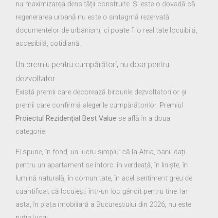
nu maximizarea densității construite. Și este o dovadă că
regenerarea urbană nu este o sintagmă rezervată
documentelor de urbanism, ci poate fi o realitate locuibilă,
accesibilă, cotidiană.
Un premiu pentru cumpărători, nu doar pentru
dezvoltator
Există premii care decorează birourile dezvoltatorilor și
premii care confirmă alegerile cumpărătorilor. Premiul
Proiectul Rezidențial Best Value
se află în a doua
categorie.
El spune, în fond, un lucru simplu: că la Atria, banii dați
pentru un apartament se întorc: în verdeață, în liniște, în
lumină naturală, în comunitate, în acel sentiment greu de
cuantificat că locuiești într-un loc gândit pentru tine. Iar
asta, în piața imobiliară a Bucureștiului din 2026, nu este
puțin lucru.