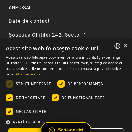
ANPC-SAL
Date de contact
Șoseaua Chitilei 242, Sector 1
×
F
I
Y
W
Acest site web folosește cookie-uri
a
n
o
h
Acest site web folosește cookie-uri pentru a îmbunătăți experiența
c
s
u
a
ROMANIAN
utilizatorului. Prin utilizarea site-ului nostru web, sunteți de acord cu
☏ 0751 299 402
e
t
t
t
toate cookie-urile în conformitate cu Politica noastră privind cookie-
ENGLISH
urile.
Află mai multe
b
a
u
s
contact@atriaresort.ro
o
g
b
a
STRICT NECESARE
DE PERFORMANȚĂ
o
r
e
p
k
a
p
DE TARGETARE
DE FUNCŢIONALITATE
m
NECLASIFICATE
© 2026
– Apartamente Atria Urban Resort: Ansamblu
ARATĂ DETALIILE
Rezidential Bucuresti
Scrie-ne aici