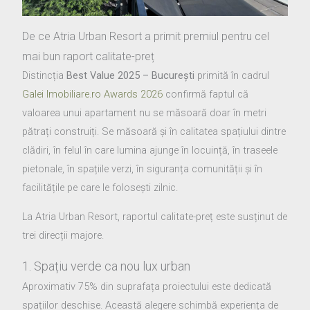
De ce Atria Urban Resort a primit premiul pentru cel
mai bun raport calitate-preț
Distincția
Best Value 2025 – București
primită în cadrul
Galei Imobiliare.ro Awards 2026
confirmă faptul că
valoarea unui apartament nu se măsoară doar în metri
pătrați construiți. Se măsoară și în calitatea spațiului dintre
clădiri, în felul în care lumina ajunge în locuință, în traseele
pietonale, în spațiile verzi, în siguranța comunității și în
facilitățile pe care le folosești zilnic.
La Atria Urban Resort, raportul calitate-preț este susținut de
trei direcții majore.
1. Spațiu verde ca nou lux urban
Aproximativ 75% din suprafața proiectului este dedicată
spațiilor deschise. Această alegere schimbă experiența de