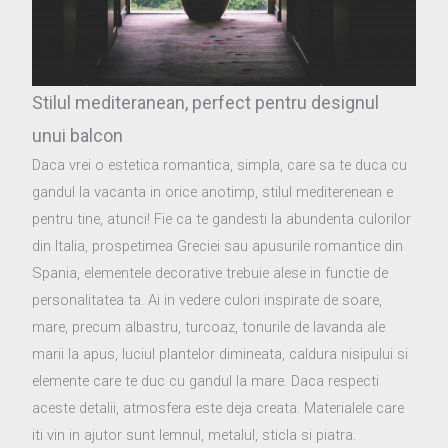
Stilul mediteranean, perfect pentru designul
unui balcon
Daca vrei o estetica romantica, simpla, care sa te duca cu
gandul la vacanta in orice anotimp, stilul mediterenean e
pentru tine, atunci! Fie ca te gandesti la abundenta culorilor
din Italia, prospetimea Greciei sau apusurile romantice din
Spania, elementele decorative trebuie alese in functie de
personalitatea ta. Ai in vedere culori inspirate de soare,
mare, precum albastru, turcoaz, tonurile de lavanda ale
marii la apus, luciul plantelor dimineata, caldura nisipului si
elemente care te duc cu gandul la mare. Daca respecti
aceste detalii, atmosfera este deja creata. Materialele care
iti vin in ajutor sunt lemnul, metalul, sticla si piatra.