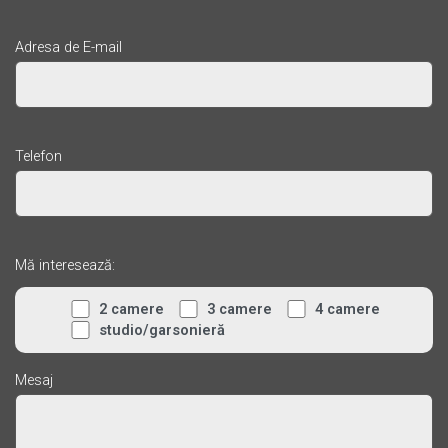
Adresa de E-mail
Telefon
Mă interesează:
2 camere
3 camere
4 camere
studio/garsonieră
Mesaj