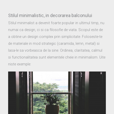
Stilul minimalistic, in decorarea balconului
Stilul minimalist a devenit foarte popular in ultimul timp, nu
numai ca design, ci si ca filosofie de viata. Scopul este de
a obtine un design complex prin simplicitate. Foloseste-te
de materiale in mod strategic (caramida, lemn, metal) si
lasa-le sa vorbeasca de la sine. Ordinea, claritatea, calmul
si functionalitatea sunt elementele cheie in minimalism. Uite
niste exemple: