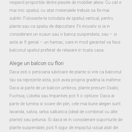
respecti proportiile dintre piesele de mobilier alese. Cu cat e
mai mic spatiul, cu atat materialele trebuie sa fie mai
subtiri. Foloseste-te totodata de spatiul vertical, pentru
plante sau ca spatiu de depozitare. Fii inovativ si ia in
considerare un scaun sau o banca suspendata, sau – si
asta ar fi genial – un hamac, care in mod garantat va face
balconul spatiul preferat de relaxare in toata casa.
Alege un balcon cu flori
Daca esti o persoana iubitoare de plante si vrei ca balconul
tau sa reprezinte asta, poti avea propria gradina la inaltime.
Daca ai parte de un balcon umbros, plante precum Oxalis,
Fuchsia, Lobelia sau Impanties pot fi o optiune. Daca ai
parte de lumina si soare din plin, cele mai bune alegeri sunt
lavanda, salvia, iarba salbatica (ideal de combinat cu alte
plante) sau petunia. Si daca iei in considerare suporturile de
plante suspendate, poti fi sigur de impactul vizual atat din