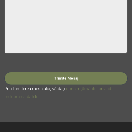
Please leave this field empty.
Prin trimiterea mesajului, vă dați
consimțământul privind
prelucrarea datelor
.