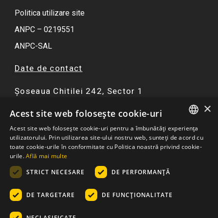
Politica utilizare site
ANPC – 0219551
ANPC-SAL
Date de contact
Șoseaua Chitilei 242, Sector 1
×
F
I
Y
W
Acest site web folosește cookie-uri
a
n
o
h
Acest site web folosește cookie-uri pentru a îmbunătăți experiența
c
s
u
a
ROMANIAN
utilizatorului. Prin utilizarea site-ului nostru web, sunteți de acord cu
☏ 0751 299 402
e
t
t
t
toate cookie-urile în conformitate cu Politica noastră privind cookie-
ENGLISH
urile.
Află mai multe
b
a
u
s
contact@atriaresort.ro
o
g
b
a
STRICT NECESARE
DE PERFORMANȚĂ
o
r
e
p
k
a
p
DE TARGETARE
DE FUNCŢIONALITATE
m
NECLASIFICATE