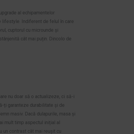
i upgrade al echipamentelor
lifestyle. Indiferent de felul în care
torul, cuptorul cu microunde și
e stânjenită cât mai puțin. Dincolo de
are nu doar să o actualizeze, ci să-i
ă-ți garanteze durabilitate și de
n lemn masiv. Dacă dulapurile, masa și
 mult timp aspectul inițial al
au un contrast cât mai reușit cu