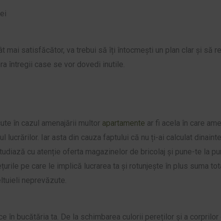
ei
cât mai satisfăcător, va trebui să îți întocmești un plan clar și să 
pra întregii case se vor dovedi inutile.
cute în cazul amenajării multor
apartamente
ar fi acela în care am
 lucrărilor. Iar asta din cauza faptului că nu ți-ai calculat dinaint
studiază cu atenție oferta magazinelor de bricolaj și pune-te la pu
urile pe care le implică lucrarea ta și rotunjește în plus suma tot
eltuieli neprevăzute.
 în bucătăria ta. De la schimbarea culorii pereților și a corprilor