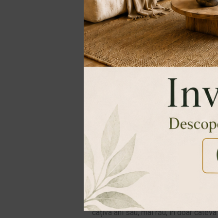
Găsește meseriași cu recomandări b
Unul dintre cele mai delicate aspecte 
orice alt domeniu ce implică dibăcie și
câțiva ani sau, mai rău, în doar câteva 