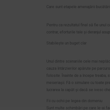
Care sunt etapele amenajării bucătări
Pentru ca rezultatul final să fie unul 
contrar, eforturile tale și deranjul asu
Stabilește un buget clar
Unul dintre scenariile cele mai neplă
cauza întârzierilor apărute pe parcursul
folosite. Înainte de a începe treaba, 
meseriașii. Fă o simulare cu toate preț
lucrarea la capăt și dacă se ivesc ch
Fii cu ochii pe legea din domeniu
Sunt multe schimbări pe care le-ai face