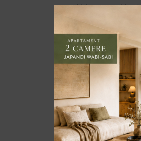
aragazului și mutarea centralei termice
care ai nevoie de acordul asociației de 
instalației de gaz, sunt obligatorii. D
bugetul amenajării să se mărească 