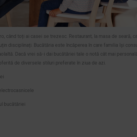
ro, când toți ai casei se trezesc. Restaurant, la masa de seară, car
in disciplinați. Bucătăria este încăperea în care familia își consu
olaltă. Dacă vrei să-i dai bucătăriei tale o notă cât mai personal
oferită de diversele stiluri preferate în ziua de azi.
ei
electrocasnicele
ul bucătăriei