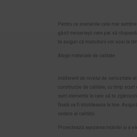
Pentru ca scenariile cele mai sumbre să
găsit meseriașii care par să răspundă 
te asiguri că muncitorii vor sosi la ti
Alege materiale de calitate
Indiferent de nivelul de seriozitate al
construcție de calitate, cu timp scurt
sunt elemente la care să te zgârcești
finală va fi întotdeauna la tine. Asigu
vedere al calității.
Proiectează așezarea mobilei și a el