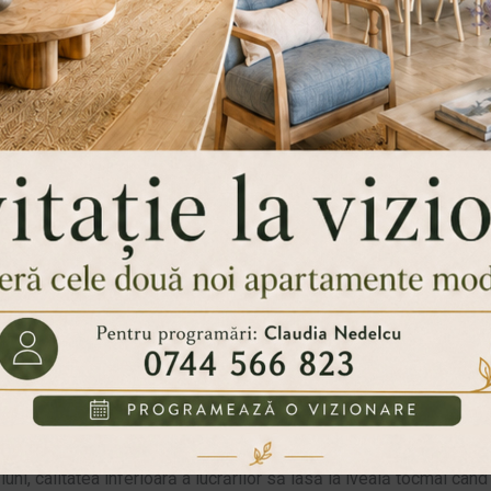
une
ale unei amenajări este alegerea echipei de meseriași care vor pu
 efort fizic, serviciile de calitate nu vor fi neapărat ieftine. Cu s
luni, calitatea inferioară a lucrărilor să iasă la iveală tocmai când