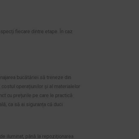
respecți fiecare dintre etape. În caz
enajarea bucătăriei să treneze din
e costul operațiunilor și al materialelor
nct cu prețurile pe care le practică
ală, ca să ai siguranța că duci
 de iluminat, până la repoziționarea