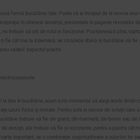
 nouă formă bucătăriei tale. Poate că ai început de la nevoia unu
spirație în ultimele tendințe, prezentate în paginile revistelor de 
e, nu trebuie să uiți de rolul ei funcțional. Poziționează plita, cup
ă-ți fie cât mai la îndemână, iar circulația liberă în bucătărie să fi
reu valabil: aspectul practic.
electrocasnicele
l la tine în bucătărie, acum este momentul să alegi acele dotări c
ța uzurii fizice și morale. Pentru asta ai nevoie de soluții care s
bucătărie trebuie să fie din granit, din marmură, din beton sau di
 design, ele trebuie să fie și rezistente, pentru a păstra cât mai
 foarte important, iar o combinație surprinzătoare a culorilor lor s