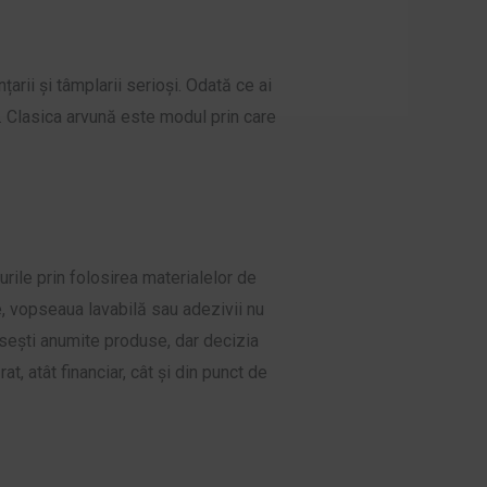
arii și tâmplarii serioși. Odată ce ai
t. Clasica arvună este modul prin care
urile prin folosirea materialelor de
e, vopseaua lavabilă sau adezivii nu
osești anumite produse, dar decizia
t, atât financiar, cât și din punct de