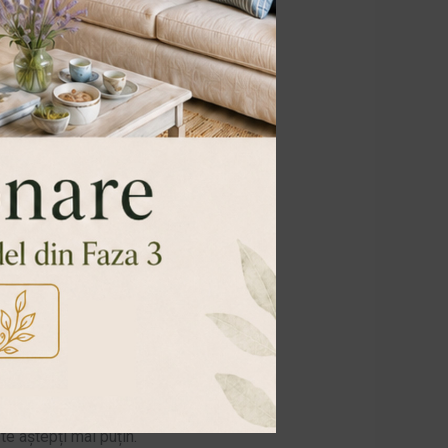
ne în practică planurile tale. Ca în
iguranță nu-ți dorești ca peste doar
 te aștepți mai puțin.