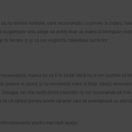
 nu devină realitate, cere recomandări cu privire la zidarii, faianț
exigențelor tale, alege să achiți doar un avans al întregului cos
mp în fiecare zi și că vor respecta calendarul lucrărilor.
 meseriașilor, munca lor va fi în zadar dacă nu le vei susține efort
 de punere în operă și cu rezistență mare în timp. Gletul, amorsel
. Desigur, cei mai mulți dintre muncitori îți vor recomanda să fol
ră-te că optezi pentru acele variante care te avantajează cu adevăra
ectrocasnicelor pentru mai mult spațiu