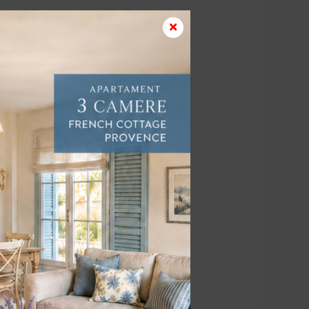
ea stabilește clar operațiunile pentru
ciale, în cazul intervențiilor asupra
siguranța imobilului și că nu riști ca