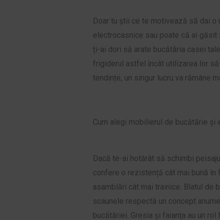
Doar tu știi ce te motivează să dai o
electrocasnice sau poate că ai găsit in
ți-ai dori să arate bucătăria casei tal
frigiderul astfel încât utilizarea lor s
tendințe, un singur lucru va rămâne me
Cum alegi mobilierul de bucătărie și 
Dacă te-ai hotărât să schimbi peisaju
confere o rezistență cât mai bună în fa
asamblări cât mai trainice. Blatul de 
scaunele respectă un concept anume de
bucătăriei. Gresia și faianța au un rol