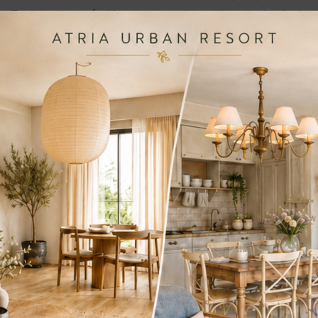
. Totuși, nu tot ce faci în casa ta te privește doar pe tine, iar leg
proprietari, în cazul în care stai la bloc. În orice caz, avizele spe
emarează lucrările doar după ce te-ai asigurat că nu pui în pericol 
cu o amendă.