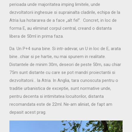
perioada unde majoritatea imping limitele, unde
dezvoltatorii inghesuie si suprainalta cladirile, echipa de la
Atria lua hotararea de a face „alt fel”. Concret, in loc de
forma E, au eliminat corpul central, creand o distanta
libera de 50ml in prima faza.
Da. Un P+4 suna bine. Si intr-adevar, un U in loc de E, arata
bine…chiar si pe hartie, nu mai spunem in realitate.
Distantele de minim 30m, deseori de peste 50m, sau chiar
75m sunt distante cu care se pot mandri proiectantii si
dezvoltatorii… la Atria. In Anglia, tara cunoscuta pentru o
traditie urbanistica de exceptie, sunt normative unde,
pentru decenta si intimitatea locuitorilor, distanta
recomandata este de 22ml. Ne-am aliniat, de fapt am
depasit acest prag.