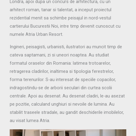
Londra, apoi dupa un concurs de arhitectura, cu un
arhitect roman, tanar si talentat, a inceput proiectul
rezidential menit sa schimbe peisajul in nord-vestul
cartierului Bucurestii Noi, intre timp devenit cunoscut cu
numele Atria Urban Resort.
Ingineri, peisagisti, urbanisti, ilustratori au muncit timp de
cateva saptamani, zi si uneori noaptea. Au studiat
formatul oraselor din Romania: latimea trotoarelor,
retragerea cladirilor, inaltimea si tipologia ferestrelor,
forma terenurilor. S-au interesat de speciile copacilor,
indragostindu-se de arborii seculari din curtea scolii
centrale. Apoi au desenat. Au desenat cladiri, le-au asezat
pe pozitie, calculand unghiuri si nevoile de lumina. Au
stabilit traseele stradale, au gandit deschiderile imobilelor,
au visat lumea Atria.