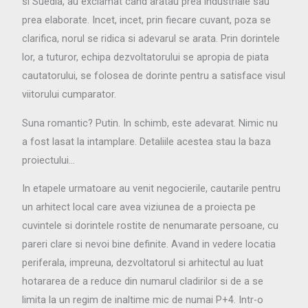
si Suedia, au exclamat cand aratau prea industriale sau
prea elaborate. Incet, incet, prin fiecare cuvant, poza se
clarifica, norul se ridica si adevarul se arata. Prin dorintele
lor, a tuturor, echipa dezvoltatorului se apropia de piata
cautatorului, se folosea de dorinte pentru a satisface visul
viitorului cumparator.
Suna romantic? Putin. In schimb, este adevarat. Nimic nu
a fost lasat la intamplare. Detaliile acestea stau la baza
proiectului…
In etapele urmatoare au venit negocierile, cautarile pentru
un arhitect local care avea viziunea de a proiecta pe
cuvintele si dorintele rostite de nenumarate persoane, cu
pareri clare si nevoi bine definite. Avand in vedere locatia
periferala, impreuna, dezvoltatorul si arhitectul au luat
hotararea de a reduce din numarul cladirilor si de a se
limita la un regim de inaltime mic de numai P+4. Intr-o