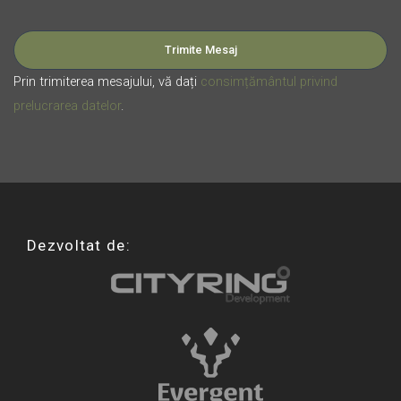
Please leave this field empty.
Prin trimiterea mesajului, vă dați
consimțământul privind
prelucrarea datelor
.
Dezvoltat de: