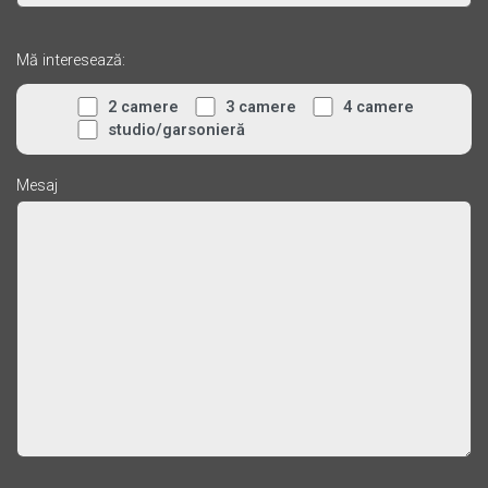
Mă interesează:
2 camere
3 camere
4 camere
studio/garsonieră
Mesaj