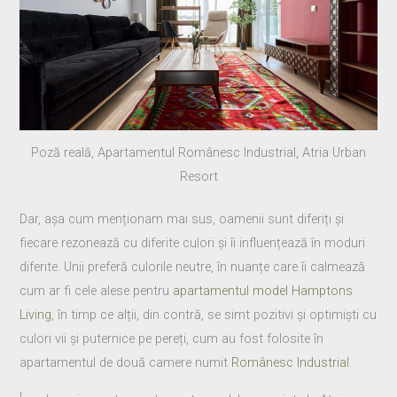
Poză reală, Apartamentul Românesc Industrial, Atria Urban
Resort
Dar, așa cum menționam mai sus, oamenii sunt diferiți și
fiecare rezonează cu diferite culori și îi influențează în moduri
diferite. Unii preferă culorile neutre, în nuanțe care îi calmează
cum ar fi cele alese pentru
apartamentul model Hamptons
Living
, în timp ce alții, din contră, se simt pozitivi și optimiști cu
culori vii și puternice pe pereți, cum au fost folosite în
apartamentul de două camere numit
Românesc Industrial.