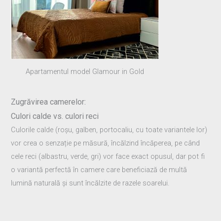
Apartamentul model Glamour in Gold
Zugrăvirea camerelor:
Culori calde vs.
culori reci
Culorile calde (roșu, galben, portocaliu, cu toate variantele lor)
vor crea o senzație pe măsură, încălzind încăperea, pe când
cele reci (albastru, verde, gri) vor face exact opusul, dar pot fi
o variantă perfectă în camere care beneficiază de multă
lumină naturală și sunt încălzite de razele soarelui.