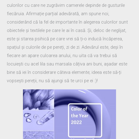
culorilor cu care ne zugrăvim camerele depinde de gusturile
fiecăruia. Afirmație parțial adevărată, am spune noi,
considerând că la fel de importante în alegerea culorilor sunt
obiectele și textilele pe care le ai în casă. Și, deloc de neglijat,
este și starea psihică pe care vrei să ți-o inducă încăperea,
spațiul și culorile de pe pereți, zi de zi. Adevărul este, deși în
fiecare an apare culoarea anului, nu uita că va trebui să
locuiești cu acel lila sau marsala câțiva ani buni, așadar este
bine să iei în considerare câteva elemente; ideea este să-ți
vopsești pereții, nu să ajungi să te urci pe ei :)!