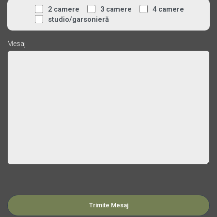
2 camere
3 camere
4 camere
studio/garsonieră
Mesaj
Please leave this field empty.