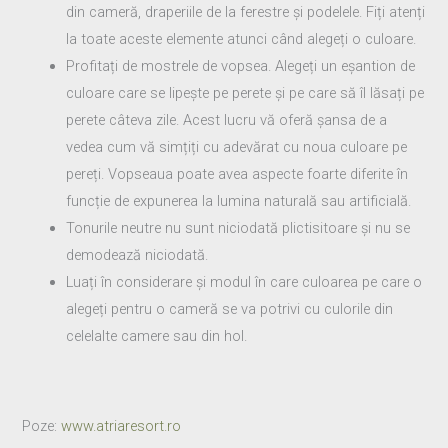
din cameră, draperiile de la ferestre și podelele. Fiți atenți
la toate aceste elemente atunci când alegeți o culoare.
Profitați de mostrele de vopsea. Alegeți un eșantion de
culoare care se lipește pe perete și pe care să îl lăsați pe
perete câteva zile. Acest lucru vă oferă șansa de a
vedea cum vă simțiți cu adevărat cu noua culoare pe
pereți. Vopseaua poate avea aspecte foarte diferite în
funcție de expunerea la lumina naturală sau artificială.
Tonurile neutre nu sunt niciodată plictisitoare și nu se
demodează niciodată.
Luați în considerare și modul în care culoarea pe care o
alegeți pentru o cameră se va potrivi cu culorile din
celelalte camere sau din hol.
Poze:
www.atriaresort.ro