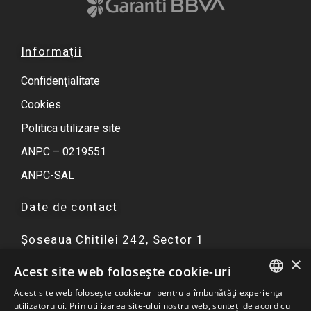
Informații
Confidențialitate
Cookies
Politica utilizare site
ANPC – 0219551
ANPC-SAL
Date de contact
Șoseaua Chitilei 242, Sector 1
×
F
I
Y
W
Acest site web folosește cookie-uri
a
n
o
h
Acest site web folosește cookie-uri pentru a îmbunătăți experiența
c
s
u
a
ROMANIAN
utilizatorului. Prin utilizarea site-ului nostru web, sunteți de acord cu