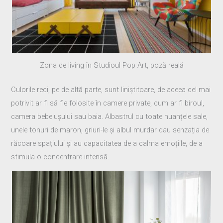
Zona de living în Studioul Pop Art, poză reală
Culorile reci, pe de altă parte, sunt liniștitoare, de aceea cel mai
potrivit ar fi să fie folosite în camere private, cum ar fi biroul,
camera bebelușului sau baia. Albastrul cu toate nuanțele sale,
unele tonuri de maron, griuri-le și albul murdar dau senzația de
răcoare spațiului și au capacitatea de a calma emoțiile, de a
stimula o concentrare intensă.