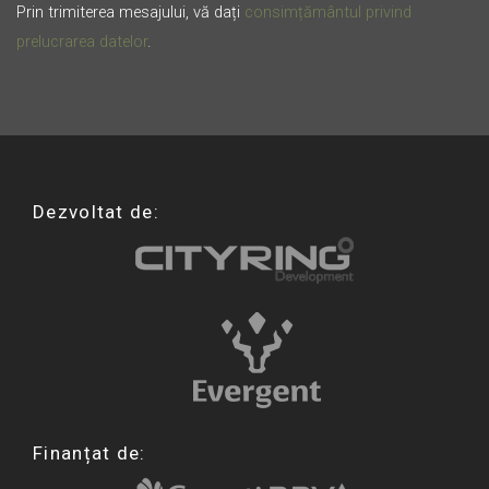
Prin trimiterea mesajului, vă dați
consimțământul privind
prelucrarea datelor
.
Dezvoltat de:
Finanțat de: