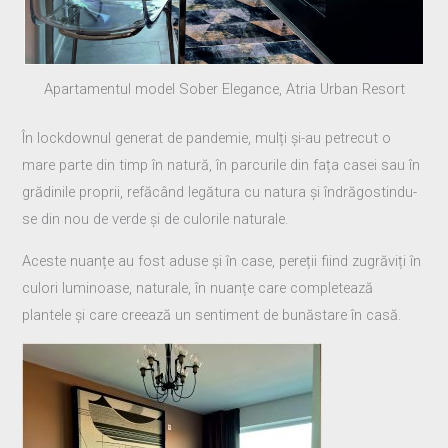
Apartamentul model Sober Elegance, Atria Urban Resort
În lockdownul generat de pandemie, mulți și-au petrecut o
mare parte din timp în natură, în parcurile din fața casei sau în
grădinile proprii, refăcând legătura cu natura și îndrăgostindu-
se din nou de verde și de culorile naturale.
Aceste nuanțe au fost aduse și în case, pereții fiind zugrăviți în
culori luminoase, naturale, în nuanțe care completează
plantele și care creează un sentiment de bunăstare în casă.