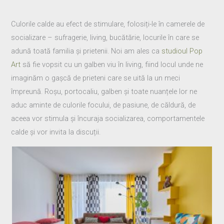
Culorile calde au efect de stimulare, folosiți-le în camerele de
socializare – sufragerie, living, bucătărie, locurile în care se
adună toată familia și prietenii. Noi am ales ca
studioul Pop
Art
să fie vopsit cu un galben viu în living, fiind locul unde ne
imaginăm o gașcă de prieteni care se uită la un meci
împreună. Roșu, portocaliu, galben și toate nuanțele lor ne
aduc aminte de culorile focului, de pasiune, de căldură, de
aceea vor stimula și încuraja socializarea, comportamentele
calde și vor invita la discuții.