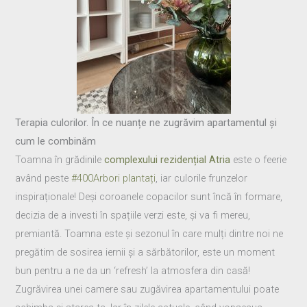
Terapia culorilor. În ce nuanțe ne zugrăvim apartamentul și
cum le combinăm
Toamna în grădinile
complexului rezidențial Atria
este o feerie
având peste
#400Arbori plantați
, iar culorile frunzelor
inspiraționale! Deși coroanele copacilor sunt încă în formare,
decizia de a investi în spațiile verzi este, și va fi mereu,
premiantă. Toamna este și sezonul în care mulți dintre noi ne
pregătim de sosirea iernii și a sărbătorilor, este un moment
bun pentru a ne da un ‘refresh’ la atmosfera din casă!
Zugrăvirea unei camere sau zugăvirea apartamentului poate