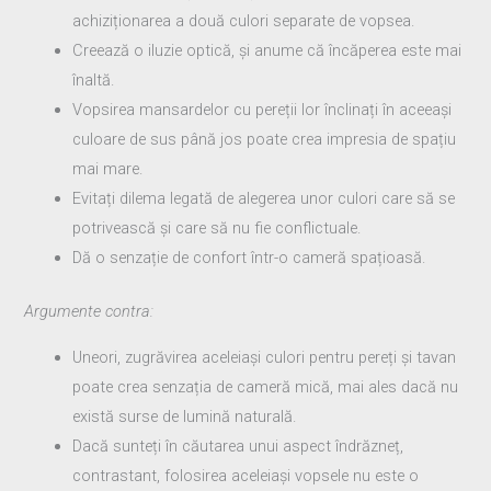
achiziționarea a două culori separate de vopsea.
Creează o iluzie optică, și anume că încăperea este mai
înaltă.
Vopsirea mansardelor cu pereții lor înclinați în aceeași
culoare de sus până jos poate crea impresia de spațiu
mai mare.
Evitați dilema legată de alegerea unor culori care să se
potrivească și care să nu fie conflictuale.
Dă o senzație de confort într-o cameră spațioasă.
Argumente contra:
Uneori, zugrăvirea aceleiași culori pentru pereți și tavan
poate crea senzația de cameră mică, mai ales dacă nu
există surse de lumină naturală.
Dacă sunteți în căutarea unui aspect îndrăzneț,
contrastant, folosirea aceleiași vopsele nu este o