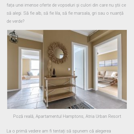
fața unei imense oferte de vopseluri și culori din care nu știi ce
să alegi. Să fie alb, să fie lila, să fie marsala, gri sau o nuanță
de verde?
Poză reală, Apartamentul Hamptons, Atria Urban Resort
La o primă vedere am fi tentați să spunem că alegerea