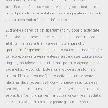
schimba și starea ta. Iar în zilele actuale, când vopseaua
lavabilă este atât de ușor de achiziționat și de aplicat, acest
proiect poate fi implementat înainte ca temperaturile să scadă
și ca vremea mohorâtă să te influențeze!
Zugrăvirea pereților din apartament, nu doar o activitate!
Zugrăvirea apartamentului este o preocupare destul de des
întâlnită, mai ales la tinerii care se mută în
primul lor
apartament fie garsonieră sau studio
sau când cineva dorește
să facă economii și exprimentează, alegând să-și zugrăvească
singuri și să folosească banii rămași pentru
o canapea nouă
sau meditațiile copilului. Este și un mod de a transforma un
proiect DIY (do it yourself) într-o activitate care te poate
relaxa, iar dacă reușești să-ți convingi prietenii sau rudele să
petreceți timp împreună, într-un mod activ și practic. În alte țări
se practică ”painting parties”, iar dupa muncă vine și răsplata:
o pizza și o bere sau un picnic printre gălețile de vopsea!