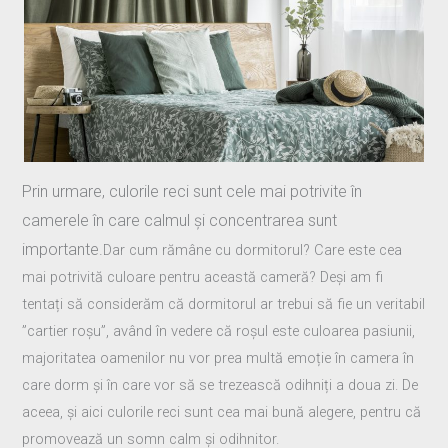
Prin urmare, culorile reci sunt cele mai potrivite în
camerele în care calmul și concentrarea sunt
importante.
Dar cum rămâne cu dormitorul? Care este cea
mai potrivită culoare pentru această cameră? Deși am fi
tentați să considerăm că dormitorul ar trebui să fie un veritabil
”cartier roșu”, având în vedere că roșul este culoarea pasiunii,
majoritatea oamenilor nu vor prea multă emoție în camera în
care dorm și în care vor să se trezească odihniți a doua zi. De
aceea, și aici culorile reci sunt cea mai bună alegere, pentru că
promovează un somn calm și odihnitor.