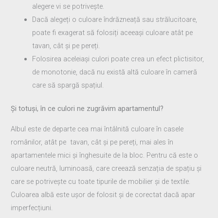
alegere vi se potrivește.
Dacă alegeți o culoare îndrăzneață sau strălucitoare,
poate fi exagerat să folosiți aceeași culoare atât pe
tavan, cât și pe pereți.
Folosirea aceleiași culori poate crea un efect plictisitor,
de monotonie, dacă nu există altă culoare în cameră
care să spargă spațiul.
Și totuși, în ce culori ne zugrăvim apartamentul?
Albul este de departe cea mai întâlnită culoare în casele
românilor, atât pe tavan, cât și pe pereți, mai ales în
apartamentele mici și înghesuite de la bloc. Pentru că este o
culoare neutră, luminoasă, care creează senzația de spațiu și
care se potrivește cu toate tipurile de mobilier și de textile.
Culoarea albă este ușor de folosit și de corectat dacă apar
imperfecțiuni.