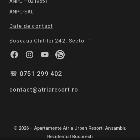
ANPC – 0219551
ANPC-SAL
Date de contact
Șoseaua Chitilei 242, Sector 1
F
I
Y
W
a
n
o
h
c
s
u
a
☏ 0751 299 402
e
t
t
t
b
a
u
s
contact@atriaresort.ro
o
g
b
a
o
r
e
p
k
a
p
m
© 2026
– Apartamente Atria Urban Resort: Ansamblu
Rezidential Bucuresti