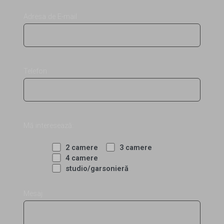
Adresa de E-mail
Telefon
Mă interesează:
2 camere
3 camere
4 camere
studio/garsonieră
Mesaj