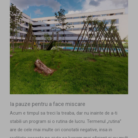
Ia pauze pentru a face miscare
Acum e timpul sa treci la treaba, dar nu inainte de a-ti
stabili un program si o rutina de lucru. Termenul „rutina”
are de cele mai multe ori conotatii negative, insa in
realitate aceasta ne ajuta sa lucram mai eficient si cu mult