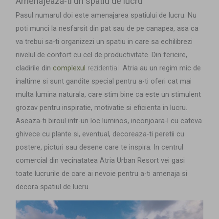
Amenajeaza-ti un spatiu de lucru
Pasul numarul doi este amenajarea spatiului de lucru. Nu
poti munci la nesfarsit din pat sau de pe canapea, asa ca
va trebui sa-ti organizezi un spatiu in care sa echilibrezi
nivelul de confort cu cel de productivitate. Din fericire,
cladirile
din
complexul
rezidential
Atria
au un regim mic de
inaltime si sunt gandite special pentru a-ti oferi cat mai
multa lumina naturala
,
care stim bine ca este un stimulent
grozav pentru inspiratie, motivatie si eficienta in lucru.
Aseaza-ti biroul intr-un loc luminos, inconjoara-l cu cateva
ghivece cu plante si, eventual, decoreaza-ti peretii cu
postere, picturi sau desene care te inspira. In centrul
comercial din vecinatatea Atria Urban Resort vei gasi
toate lucrurile de care ai nevoie pentru a-ti amenaja si
decora spatiul de lucru.