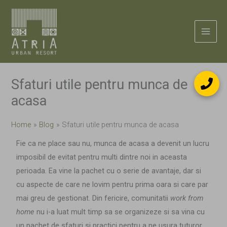
Skip
to
content
Sfaturi utile pentru munca de
acasa
Home
Blog
Sfaturi utile pentru munca de acasa
Fie ca ne place sau nu, munca de acasa a devenit un lucru
imposibil de evitat pentru multi dintre noi in aceasta
perioada. Ea vine la pachet cu o serie de avantaje, dar si
cu aspecte de care ne lovim pentru prima oara si care par
mai greu de gestionat. Din fericire, comunitatii
work from
home
nu i-a luat mult timp sa se organizeze si sa vina cu
un pachet de sfaturi si practici pentru a ne usura tuturor