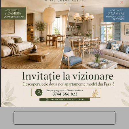
Misiunea
Atria Urban Resort
este de a-i ajuta pe rezidenti
sa aiba un stil de viata cat mai sanatos, mai placut si
productiv. Te asteptam cu drag sa ne vizitezi si sa intri in
randul comunitatii noastre, iar daca ai vreo curiozitate,
vreun mesaj sau vreo sugestie pe care ai dori sa ne-o
transmiti, poti face asta completand formularul de mai
jos.
Solicită oferta personalizată
Nume