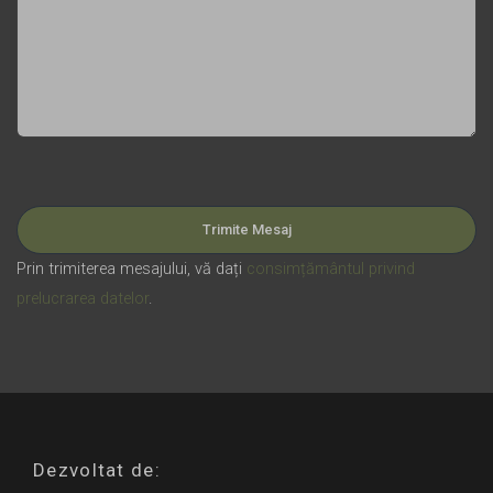
Please leave this field empty.
Prin trimiterea mesajului, vă dați
consimțământul privind
prelucrarea datelor
.
Dezvoltat de: