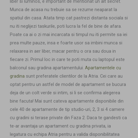
liber si luminos
, e important de mentionat un alt secret.
Munca de acasa nu trebuie sa se rezume neaparat la
spatiul din casa. Atata timp cat pastrezi distanta sociala si
nu iti neglijezi taskurile, poti lucra la fel de bine de afara.
Poate ca ai o zi mai incarcata si timpul nu iti permite sa iei
prea multe pauze, insa e foarte usor sa imbini munca si
relaxarea in aer liber, macar pentru o ora sau doua in
fiecare zi. Primul loc in care te poti muta cu laptopul este
balconul sau
gradina apartamentului.
Apartamentele cu
gradina
sunt preferatele clientilor de la Atria. Cei care au
optat pentru un astfel de model de apartament se bucura
deja de un colt verde si intim, si li se confirma alegerea
bine facuta! Mai sunt cateva apartamente disponibile din
cele 40 de apartamente de tip studio-uri, 2, 3 si 4 camere
cu gradini si terase private din Faza 2. Daca te gandesti ca
te-ar avantaja un apartament cu gradina privata, ia
legatura cu echipa Atria pentru a valida disponibilitatea