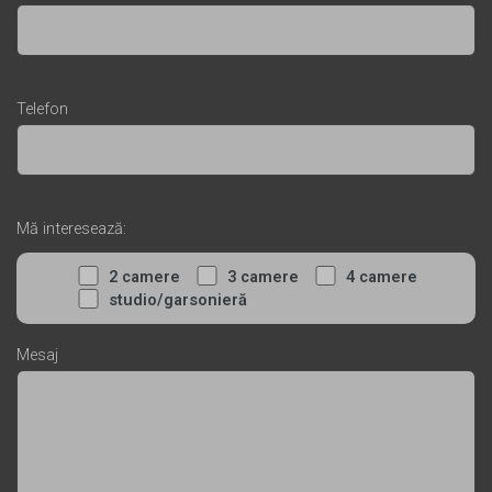
Telefon
Mă interesează:
2 camere
3 camere
4 camere
studio/garsonieră
Mesaj