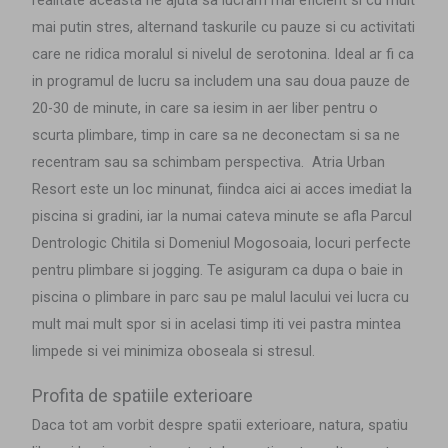
mai putin stres, alternand taskurile cu pauze si cu activitati
care ne ridica moralul si nivelul de serotonina. Ideal ar fi ca
in programul de lucru sa includem una sau doua pauze de
20-30 de minute, in care sa iesim in aer liber pentru o
scurta plimbare, timp in care sa ne deconectam si sa ne
recentram sau sa schimbam perspectiva.
Atria Urban
Resort
este un loc minunat, fiindca aici ai acces
imediat
la
piscina si
gradini
,
iar
l
a numai
ca
teva minute
se afla
Parcul
Dentrologic Chitila si Domeniul Mogosoaia
, locuri perfecte
pentru plimbare si jogging. Te asiguram ca dupa o baie in
piscina o plimbare in parc sau
pe malul lacului
vei lucra cu
mult mai mult spor si in acelasi timp iti vei pastra mintea
limpede si vei minimiza oboseala si stresul.
Profita de spatiile exterioare
Daca tot am vorbit despre spatii exterioare, natura, spatiu