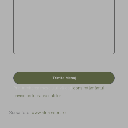
Please leave this field empty.
Prin trimiterea mesajului, vă dați
consimțământul
privind prelucrarea datelor
.
Sursa foto:
www.atriaresort.ro