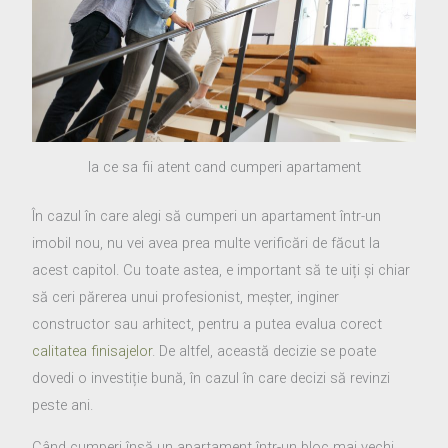
la ce sa fii atent cand cumperi apartament
În cazul în care alegi să cumperi un apartament într-un
imobil nou, nu vei avea prea multe verificări de făcut la
acest capitol. Cu toate astea, e important să te uiți și chiar
să ceri părerea unui profesionist, meșter, inginer
constructor sau arhitect, pentru a putea evalua corect
calitatea finisajelor
. De altfel, această decizie se poate
dovedi o investiție bună, în cazul în care decizi să revinzi
peste ani.
Când cumperi însă un apartament într-un bloc mai vechi,