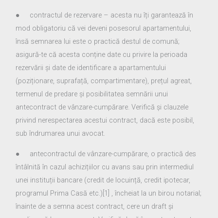
● contractul de rezervare – acesta nu îți garantează în
mod obligatoriu că vei deveni posesorul apartamentului,
însă semnarea lui este o practică destul de comună;
asigură-te că acesta conține date cu privire la perioada
rezervării și date de identificare a apartamentului
(poziționare, suprafață, compartimentare), prețul agreat,
termenul de predare și posibilitatea semnării unui
antecontract de vânzare-cumpărare. Verifică și clauzele
privind nerespectarea acestui contract, dacă este posibil,
sub îndrumarea unui avocat.
● antecontractul de vânzare-cumpărare, o practică des
întâlnită în cazul achizițiilor cu avans sau prin intermediul
unei instituții bancare (credit de locuință, credit ipotecar,
programul Prima Casă etc.)[1] , încheiat la un birou notarial;
înainte de a semna acest contract, cere un draft și