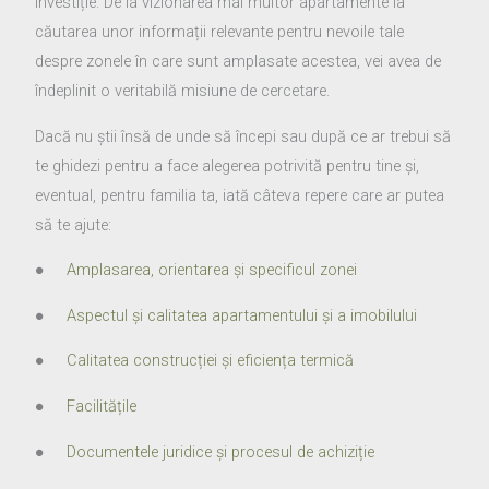
investiție. De la vizionarea mai multor apartamente la
căutarea unor informații relevante pentru nevoile tale
despre zonele în care sunt amplasate acestea, vei avea de
îndeplinit o veritabilă misiune de cercetare.
Dacă nu știi însă de unde să începi sau după ce ar trebui să
te ghidezi pentru a face alegerea potrivită pentru tine și,
eventual, pentru familia ta, iată câteva repere care ar putea
să te ajute:
●
Amplasarea, orientarea și specificul zonei
●
Aspectul și calitatea apartamentului și a imobilului
●
Calitatea construcției și eficiența termică
●
Facilitățile
●
Documentele juridice și procesul de achiziție