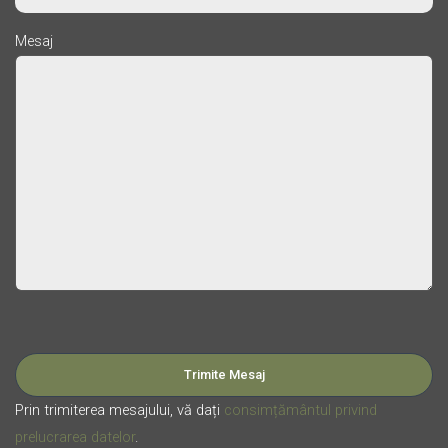
Mesaj
Please leave this field empty.
Prin trimiterea mesajului, vă dați
consimțământul privind
prelucrarea datelor
.