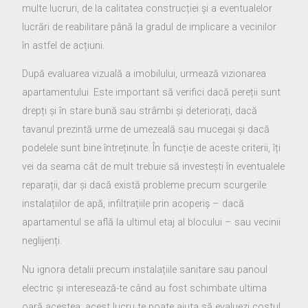
multe lucruri, de la calitatea construcției și a eventualelor
lucrări de reabilitare până la gradul de implicare a vecinilor
în astfel de acțiuni.
După evaluarea vizuală a imobilului, urmează vizionarea
apartamentului. Este important să verifici dacă pereții sunt
drepți și în stare bună sau strâmbi și deteriorați, dacă
tavanul prezintă urme de umezeală sau mucegai și dacă
podelele sunt bine întreținute. În funcție de aceste criterii, îți
vei da seama cât de mult trebuie să investești în eventualele
reparații, dar și dacă există probleme precum scurgerile
instalațiilor de apă, infiltrațiile prin acoperiș – dacă
apartamentul se află la ultimul etaj al blocului – sau vecinii
neglijenți.
Nu ignora detalii precum instalațiile sanitare sau panoul
electric și interesează-te când au fost schimbate ultima
oară acestea; acest lucru te poate ajuta să evaluezi costul