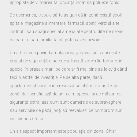
apropiate de viitoarea ta locuință încât să polueze fonic.
De asemenea, trebuie să te asiguri că în zonă există școli,
spitale, magazine alimentare, farmacii, spații verzi și alte
instituții sau spații special amenajate pentru diferite servicii
de care tu sau familia ta ați putea avea nevoie.
Un alt criteriu privind amplasarea și specificul zonei este
gradul de siguranță a acesteia. Există zone rău famate, în
special în orașele mari, pe care ar fi mai bine să le eviți când
faci o astfel de investiție. Pe de altă parte, dacă
apartamentul care te interesează se află într-o astfel de
zonă, dar beneficiază de un regim special și de măsuri de
siguranță extra, așa cum sunt camerele de supraveghere
sau serviciile de pază, poți să reevaluezi ce compromisuri
ești dispus să faci.
Un alt aspect important este populația din zonă. Chiar