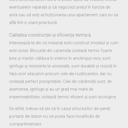
eventualelor reparații și să negociezi prețul în funcție de
asta sau să eviți achiziționarea unui apartament care nu se
află într-o stare prea bună.
Calitatea construcției și eficiența termică
Interesează-te din ce material este construit imobilul și cum
este izolat. Blocurile din caramida izolează termic foarte
bine și mențin căldura în interior în anotimpul rece, sunt
ignifuge și rezistente la umezeală, sunt durabile și rezistă în
fața unor atacatori precum cele ale rozătoarelor, dar nu
izolează perfect precipitațiile. Cele din cărămidă sunt, de
asemenea, ignifuge și au un grad mai mare de
impermeabilitate, izolează termic eficient și sunt ecologice.
De altfel, trebuie să știi că în cazul structurilor din pereți
portanți din beton nu vei putea face modificări de
compartimentare.