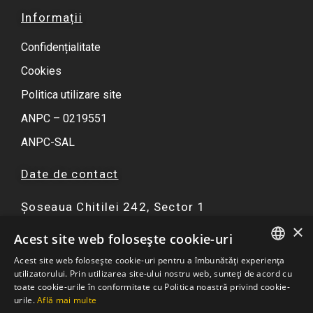
Informații
Confidențialitate
Cookies
Politica utilizare site
ANPC – 0219551
ANPC-SAL
Date de contact
Șoseaua Chitilei 242, Sector 1
×
F
I
Y
W
Acest site web folosește cookie-uri
a
n
o
h
Acest site web folosește cookie-uri pentru a îmbunătăți experiența
c
s
u
a
ROMANIAN
utilizatorului. Prin utilizarea site-ului nostru web, sunteți de acord cu
☏ 0751 299 402
e
t
t
t
toate cookie-urile în conformitate cu Politica noastră privind cookie-
ENGLISH
urile.
Află mai multe
b
a
u
s