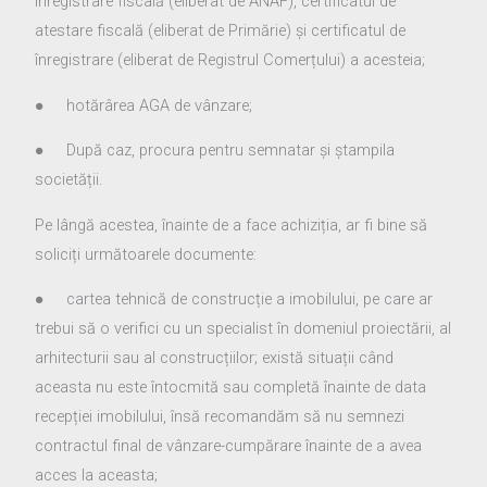
înregistrare fiscală (eliberat de ANAF), certificatul de
atestare fiscală (eliberat de Primărie) și certificatul de
înregistrare (eliberat de Registrul Comerțului) a acesteia;
● hotărârea AGA de vânzare;
● După caz, procura pentru semnatar și ștampila
societății.
Pe lângă acestea, înainte de a face achiziția, ar fi bine să
soliciți următoarele documente:
● cartea tehnică de construcție a imobilului, pe care ar
trebui să o verifici cu un specialist în domeniul proiectării, al
arhitecturii sau al construcțiilor; există situații când
aceasta nu este întocmită sau completă înainte de data
recepției imobilului, însă recomandăm să nu semnezi
contractul final de vânzare-cumpărare înainte de a avea
acces la aceasta;