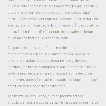
nu doar anul construcției este important; desigur, acesta îți
poate oferi informații prețioase cu privire la rezistența în
cazul unui cutremur, dar asta nu înseamnă că nu trebuie să
evaluezi și anumite aspecte de ordin estetic. În plus,
clădirile
noi cu înălțimi joase (P+4), construite pe cadre de beton
,
au un balans mai redus decât cele înalte.
Asigură-te că nu au fost făcute modificări de
compartimentare decât în conformitate cu legea și că
proprietarul actual are toate documentele și dovezile
acestora, înainte de a cumpăra. În caz contrar, vei fi nevoit
să le înregistrezi ulterior și să cheltuiești sume destul de
mari pentru cartea funciară și cadastru, pe lângă timpul pe
care-l vei dedica obținerii acestor acte.
Analizează, în primul rând, cum se prezintă fațada
imobilului și scara blocului. De aici îți vei putea da seama de