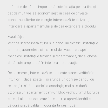
În funcție de cât de importantă este izolația pentru tine și
cât de mult vrei să economisești în ceea ce privește
consumul ulterior de energie, interesează-te de izolația
interioară a apartamentului și de cea exterioară a blocului.
Facilitățile
Verifică starea instalațiilor și a panoului electric, instalațiile
sanitare, apometrele și sistemul de evacuare a apei
menajere, instalațiile termice și repartitoarele, dar și ghena,
dacă este amplasată în interiorul construcției.
De asemenea, interesează-te care este starea verificărilor
lifturilor – dacă există – si aruncă un ochi pe panoul cu
restanțieri și rău platnici la asociație, mai ales dacă
vizionezi un apartament dintr-un bloc vechi; ultimul lucru pe
care ți l-ai putea dori este întreruperea aprovizionării cu
căldură și apă caldă în locuința ta cea nouă.