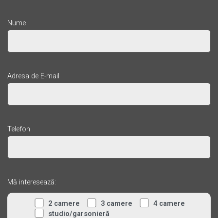
Nume
Adresa de E-mail
Telefon
Mă interesează:
2 camere
3 camere
4 camere
studio/garsonieră