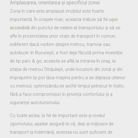
Amplasarea, orientarea și specificul zonei
Zona în care este amplasat imobilul este foarte
importantă. În orașele mari, aceasta trebuie să fie
ușor
accesibilă
din punctul de vedere al transportului și să se
afle în proximitatea unor stații de transport în comun,
indiferent dacă vorbim despre metrou, tramvai sau
autobuze. In București, a fost deja făcută prima investiție
de tip parc & go; aceasta se află la intrarea în oraș, la
stația de metrou Străulești, unde locuitorii din zonă și din
împrejurimi își pot lăsa mașina pentru a se deplasa ulterior
cu metroul, optimizându-se astfel timpul petrecut în trafic,
fără a face compromisuri în privința confortului și a
siguranței autoturismului.
Cu toate astea, la fel de important este și nivelul
zgomotului, așadar asigură-te că, deși ai mijloace de
transport la îndemână, acestea nu sunt suficient de