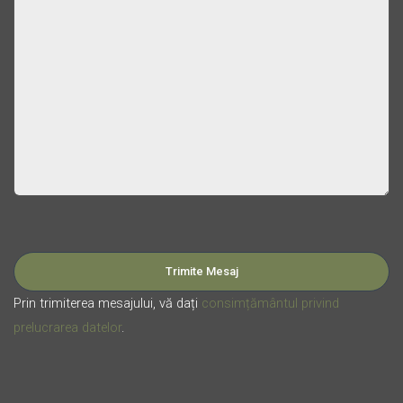
Please leave this field empty.
Prin trimiterea mesajului, vă dați
consimțământul privind
prelucrarea datelor
.