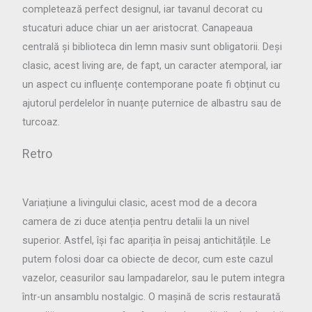
completează perfect designul, iar tavanul decorat cu
stucaturi aduce chiar un aer aristocrat. Canapeaua
centrală și biblioteca din lemn masiv sunt obligatorii. Deși
clasic, acest living are, de fapt, un caracter atemporal, iar
un aspect cu influențe contemporane poate fi obținut cu
ajutorul perdelelor în nuanțe puternice de albastru sau de
turcoaz.
Retro
Variațiune a livingului clasic, acest mod de a decora
camera de zi duce atenția pentru detalii la un nivel
superior. Astfel, își fac apariția în peisaj antichitățile. Le
putem folosi doar ca obiecte de decor, cum este cazul
vazelor, ceasurilor sau lampadarelor, sau le putem integra
într-un ansamblu nostalgic. O mașină de scris restaurată