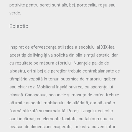
potrivite pentru pereți sunt alb, bej, portocaliu, roșu sau
verde.
Eclectic
Inspirat de efervescența stilistică a secolului al XIX-lea,
acest tip de living îți va solicita din plin simțul estetic, dar
cu rezultate pe măsura efortului. Nuanțele palide de
albastru, gri și bej ale pereților trebuie contrabalansate de
tâmplăria vopsită în tonuri puternice de maroniu, galben
sau chiar roz. Mobilierul înșală privirea, cu aparența lui
clasică. Canapeaua, scaunele și masuța de cafea trebuie
să imite aspectul mobilierului de altădată, dar să aibă o
formă stilizată și minimalistă. Pereții livingului eclectic
sunt încărcați cu elemente tapițate, cu tablouri sau cu
ceasuri de dimensiuni exagerate, iar lustra cu ventilator