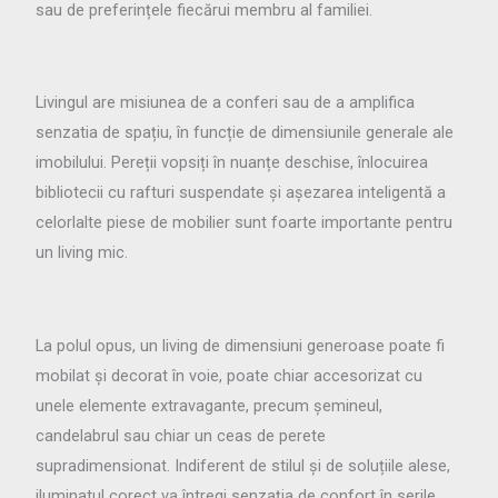
sau de preferințele fiecărui membru al familiei.
Livingul are misiunea de a conferi sau de a amplifica
senzatia de spațiu, în funcție de dimensiunile generale ale
imobilului. Pereții vopsiți în nuanțe deschise, înlocuirea
bibliotecii cu rafturi suspendate și așezarea inteligentă a
celorlalte piese de mobilier sunt foarte importante pentru
un living mic.
La polul opus, un living de dimensiuni generoase poate fi
mobilat și decorat în voie, poate chiar accesorizat cu
unele elemente extravagante, precum șemineul,
candelabrul sau chiar un ceas de perete
supradimensionat. Indiferent de stilul și de soluțiile alese,
iluminatul corect va întregi senzația de confort în serile