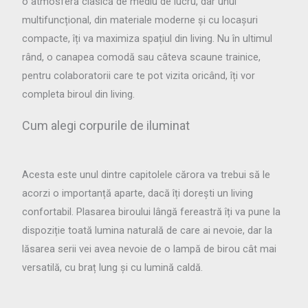
o atmosferă clasică de mediu de lucru, dar unul
multifuncțional, din materiale moderne și cu locașuri
compacte, îți va maximiza spațiul din living. Nu în ultimul
rând, o canapea comodă sau câteva scaune trainice,
pentru colaboratorii care te pot vizita oricând, îți vor
completa biroul din living.
Cum alegi corpurile de iluminat
Acesta este unul dintre capitolele cărora va trebui să le
acorzi o importanță aparte, dacă îți dorești un living
confortabil. Plasarea biroului lângă fereastră îți va pune la
dispoziție toată lumina naturală de care ai nevoie, dar la
lăsarea serii vei avea nevoie de o lampă de birou cât mai
versatilă, cu braț lung și cu lumină caldă.