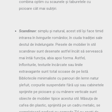
combina optim cu scaunele și taburetele cu
picioare cât mai subțiri.
Scandinav:
simplu și natural, acest stil își face timid
intrarea în livingurile românilor, în ciuda tradiției sale
destul de îndelungate. Piesele de mobilier în stil
scandinav sunt desenate astfel încât să servească
mai întâi funcția, abia apoi forma. Astfel,
înfloriturile, texturile încărcate sau liniile
extravagante sunt total scoase de pe listă.
Bibliotecile minimaliste cu panouri din lemn natur
șlefuit, corpurile suspendate fără uși sau cabinetele
sprijinite pe picioare și cu mânere verticale sunt
obiecte de mobilier tipice acestui stil. Măsuța de
cafea din plastic, sprijinită pe un cadru metalic, se