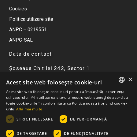
Cookies
Politica utilizare site
ANPC – 0219551
ANPC-SAL
Date de contact
Șoseaua Chitilei 242, Sector 1
×
F
I
Y
W
Acest site web folosește cookie-uri
a
n
o
h
Acest site web folosește cookie-uri pentru a îmbunătăți experiența
c
s
u
a
ROMANIAN
utilizatorului. Prin utilizarea site-ului nostru web, sunteți de acord cu
☏ 0751 299 402
e
t
t
t
toate cookie-urile în conformitate cu Politica noastră privind cookie-
ENGLISH
urile.
Află mai multe
b
a
u
s
contact@atriaresort.ro
o
g
b
a
STRICT NECESARE
DE PERFORMANȚĂ
o
r
e
p
k
a
p
DE TARGETARE
DE FUNCŢIONALITATE