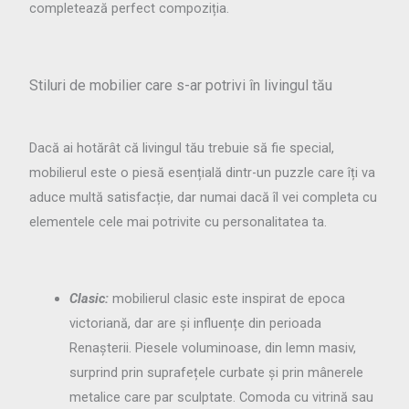
completează perfect compoziția.
Stiluri de mobilier care s-ar potrivi în livingul tău
Dacă ai hotărât că livingul tău trebuie să fie special,
mobilierul este o piesă esențială dintr-un puzzle care îți va
aduce multă satisfacție, dar numai dacă îl vei completa cu
elementele cele mai potrivite cu personalitatea ta.
Clasic:
mobilierul clasic este inspirat de epoca
victoriană, dar are și influențe din perioada
Renașterii. Piesele voluminoase, din lemn masiv,
surprind prin suprafețele curbate și prin mânerele
metalice care par sculptate. Comoda cu vitrină sau