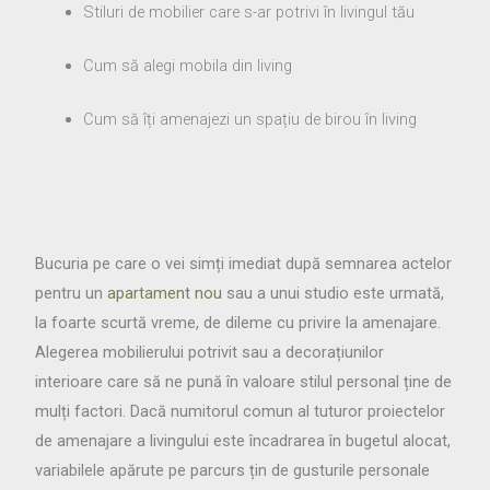
Stiluri de mobilier care s-ar potrivi în livingul tău
Cum să alegi mobila din living
Cum să îți amenajezi un spațiu de birou în living
Bucuria pe care o vei simți imediat după semnarea actelor
pentru un
apartament nou
sau a unui studio este urmată,
la foarte scurtă vreme, de dileme cu privire la amenajare.
Alegerea mobilierului potrivit sau a decorațiunilor
interioare care să ne pună în valoare stilul personal ține de
mulți factori. Dacă numitorul comun al tuturor proiectelor
de amenajare a livingului este încadrarea în bugetul alocat,
variabilele apărute pe parcurs țin de gusturile personale