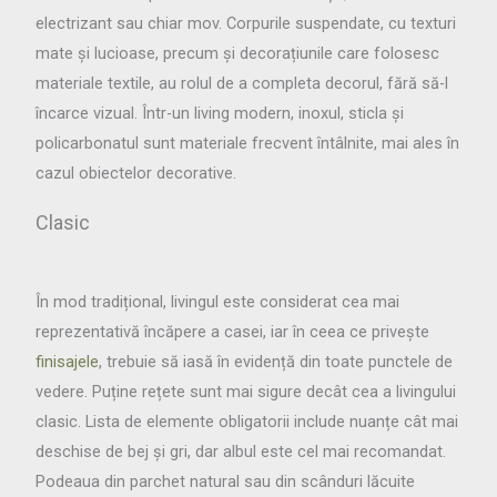
electrizant sau chiar mov. Corpurile suspendate, cu texturi
mate și lucioase, precum și decorațiunile care folosesc
materiale textile, au rolul de a completa decorul, fără să-l
încarce vizual. Într-un living modern, inoxul, sticla și
policarbonatul sunt materiale frecvent întâlnite, mai ales în
cazul obiectelor decorative.
Clasic
În mod tradițional, livingul este considerat cea mai
reprezentativă încăpere a casei, iar în ceea ce privește
finisajele
, trebuie să iasă în evidență din toate punctele de
vedere. Puține rețete sunt mai sigure decât cea a livingului
clasic. Lista de elemente obligatorii include nuanțe cât mai
deschise de bej și gri, dar albul este cel mai recomandat.
Podeaua din parchet natural sau din scânduri lăcuite