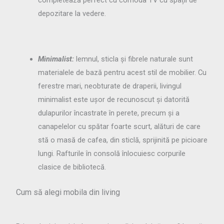
completează perfect cu comoda TV cu spații de
depozitare la vedere.
Minimalist:
lemnul, sticla și fibrele naturale sunt
materialele de bază pentru acest stil de mobilier. Cu
ferestre mari, neobturate de draperii, livingul
minimalist este ușor de recunoscut și datorită
dulapurilor încastrate în perete, precum și a
canapelelor cu spătar foarte scurt, alături de care
stă o masă de cafea, din sticlă, sprijinită pe picioare
lungi. Rafturile în consolă înlocuiesc corpurile
clasice de bibliotecă.
Cum să alegi mobila din living