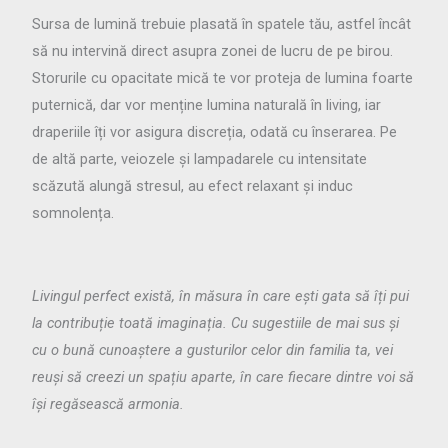
Sursa de lumină trebuie plasată în spatele tău, astfel încât
să nu intervină direct asupra zonei de lucru de pe birou.
Storurile cu opacitate mică te vor proteja de lumina foarte
puternică, dar vor menține lumina naturală în living, iar
draperiile îți vor asigura discreția, odată cu înserarea. Pe
de altă parte, veiozele și lampadarele cu intensitate
scăzută alungă stresul, au efect relaxant și induc
somnolența.
Livingul perfect există, în măsura în care ești gata să îți pui
la contribuție toată imaginația. Cu sugestiile de mai sus și
cu o bună cunoaștere a gusturilor celor din familia ta, vei
reuși să creezi un spațiu aparte, în care fiecare dintre voi să
își regăsească armonia.