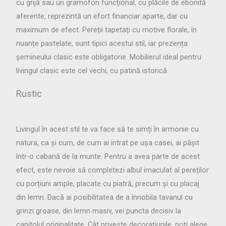
cu grijă sau un gramofon funcțional, cu plăcile de ebonită
aferente, reprezintă un efort financiar aparte, dar cu
maximum de efect. Pereții tapetați cu motive florale, în
nuanțe pastelate, sunt tipici acestui stil, iar prezența
șemineului clasic este obligatorie. Mobilierul ideal pentru
livingul clasic este cel vechi, cu patină istorică.
Rustic
Livingul în acest stil te va face să te simți în armonie cu
natura, ca și cum, de cum ai intrat pe ușa casei, ai pășit
într-o cabană de la munte. Pentru a avea parte de acest
efect, este nevoie să completezi albul imaculat al pereților
cu porțiuni ample, placate cu piatră, precum și cu placaj
din lemn. Dacă ai posibilitatea de a înnobila tavanul cu
grinzi groase, din lemn masiv, vei puncta decisiv la
capitolul originalitate. Cât privește decorațiunile, poți alege