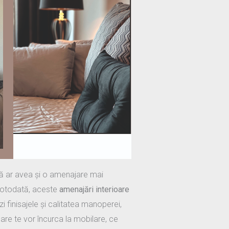
acă ar avea și o amenajare mai
, totodată, aceste
amenajări interioare
i finisajele și calitatea manoperei,
 care te vor încurca la mobilare, ce