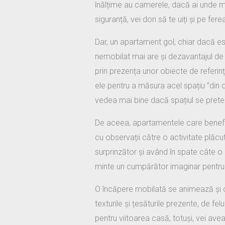
înălțime au camerele, dacă ai unde mo
siguranță, vei dori să te uiți și pe fer
Dar, un apartament gol, chiar dacă est
nemobilat mai are și dezavantajul de 
prin prezența unor obiecte de referi
ele pentru a măsura acel spațiu ”din 
vedea mai bine dacă spațiul se pretea
De aceea, apartamentele care benef
cu observații către o activitate plăcu
surprinzător și având în spate câte o
minte un cumpărător imaginar pentru fi
O încăpere mobilată se animează și cr
texturile și țesăturile prezente, de fe
pentru viitoarea casă, totuși, vei ave