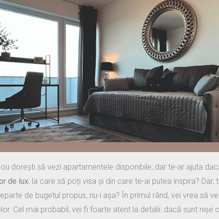
nou dorești să vezi apartamentele disponibile, dar te-ar ajuta d
or de lux
, la care să poți visa și din care te-ai putea inspira? Dar
departe de bugetul propus, nu-i așa? În primul rând, vei vrea să vez
or. Cel mai probabil, vei fi foarte atent la detalii: dacă sunt nișe