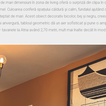
e mari dimensiuni în zona de living oferă o surpriză din clipa în
amel. Culoarea conferă spațiului căldură și calm, fundalul ajutând
eptat de mari. Acest obiect decorativ bicolor, bej și negru, cree
 și anvergură, tabloul geometric dă un aer sofisticat și pune o amp
 – tavanele la Atria având 2,70 metri, mult mai înalte decât în mod