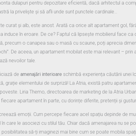
nta dulapuri pentru depozitare eficientă, dacă arhitectul a comp
eastră la priveliște și să afli unde sunt punctele cardinale…
e curat și alb, este anost. Arată ca orice alt apartament gol, făr
a induce în eroare. De ce? Faptul că lipsește mobilierul face ca
nță, precum o canapea sau o masă cu scaune, poți aprecia dimens
ochi”. De aceea, un apartament mobilat este mai relevant – prin am
ză nevoilor tale.
iciază de
amenajări interioare
schimbă experiența căutării unei loc
tă, grație elementului de surpriză! La Atria, există patru apartamen
 poveste. Liria Themo, directoarea de marketing de la Atria Urba
ecare apartament în parte, cu dorințe diferite, pretenții și gustu
eează emoții. Cum percepe fiecare acel spațiu depinde de mulți f
lul în care le asociezi cu stilul tău. Chiar dacă amenajarea nu se po
a posibilitatea să-ți imaginezi mai bine cum se poate mobila spațiu