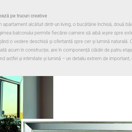
ează pe trucuri creative
partament alcătuit dintr-un living, o bucătărie închisă, două băi
ngimea balconului permite fiecărei camere să aibă ieșire spre exter
țând o vedere deschisă și ofertantă spre cer și lumină naturală. C
flată acum în construcție, are în componență clădiri de patru etaje
d astfel și intimitate și lumină – un detaliu extrem de important, 