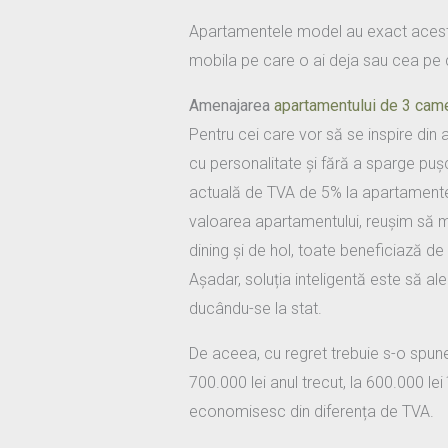
Apartamentele model au exact acest sc
mobila pe care o ai deja sau cea pe c
Amenajarea
apartamentului de 3 cam
Pentru cei care vor să se inspire din 
cu personalitate și fără a sparge pușc
actuală de TVA de 5% la apartamentel
valoarea apartamentului, reușim să m
dining și de hol, toate beneficiază de
Așadar, soluția inteligentă este să a
ducându-se la stat.
De aceea, cu regret trebuie s-o spun
700.000 lei anul trecut, la 600.000 le
economisesc din diferența de TVA.