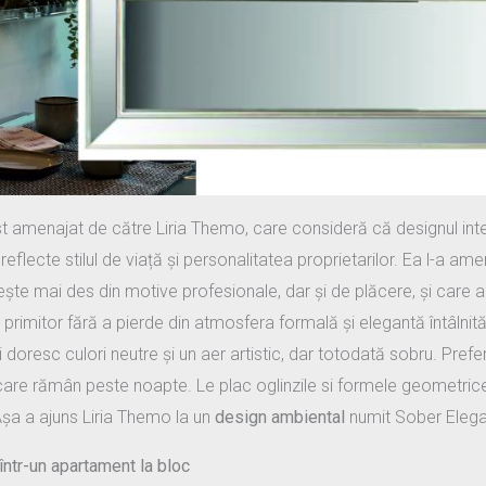
amenajat de către Liria Themo, care consideră că designul inte
eflecte stilul de viață și personalitatea proprietarilor. Ea l-a am
te mai des din motive profesionale, dar și de plăcere, și care apr
 primitor fără a pierde din atmosfera formală și elegantă întâlnită 
doresc culori neutre și un aer artistic, dar totodată sobru. Pre
iri care rămân peste noapte. Le plac oglinzile si formele geometr
 Așa a ajuns Liria Themo la un
design ambiental
numit Sober Eleg
într-un apartament la bloc