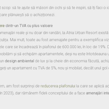
op: să te ajute să măsori din ochi și să te inspiri, să îți faci
are plănuiești să o achiziționezi.
ere
dintr-un TVA cu plus valoare
amenajări reale și nu doar din randări, la Atria Urban Resort exist
ulița. Mai mult, toate au fost amenajate pentru a exemplifica viz
e care se încadrează în plafonul de 600.000 lei, în loc de 19%. 
obilăm și să echipăm apartamentele, deși nu este întotdeauna uș
 un
design ambiental
de lux și la cheie din economia făcută, ach
legeți un apartament cu TVA de 5%, nou și mobilat, decât unul gol
em, am fost surprinși de
reducerea plafonului
la care se aplică a
i în 2023), dar rămânem fideli conceptului de a face
amenajări int