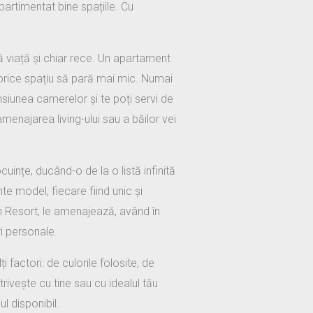
artimentat bine spațiile. Cu
ă viață și chiar rece. Un apartament
 orice spațiu să pară mai mic. Numai
iunea camerelor și te poți servi de
enajarea living-ului sau a băilor vei
uințe, ducând-o de la o listă infinită
te model, fiecare fiind unic și
n Resort, le amenajează, având în
ri personale.
actori: de culorile folosite, de
trivește cu tine sau cu idealul tău
l disponibil.