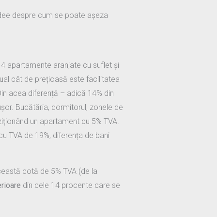
 o idee despre cum se poate așeza
ă 4 apartamente aranjate cu suflet și
ual cât de prețioasă este facilitatea
Din acea diferență – adică 14% din
or. Bucătăria, dormitorul, zonele de
iziționând un apartament cu 5% TVA.
 cu TVA de 19%, diferența de bani
ceastă cotă de 5% TVA (de la
erioare
din cele 14 procente care se