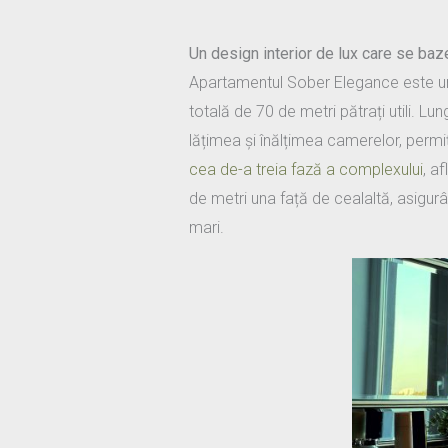
Un design interior de lux care se baz
Apartamentul Sober Elegance este un a
totală de 70 de metri pătrați utili. Lu
lățimea și înălțimea camerelor, permi
cea de-a treia fază a complexului
, a
de metri una față de cealaltă, asigurân
mari.