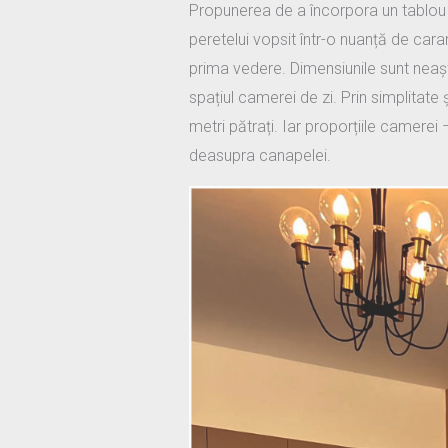
Propunerea de a încorpora un tablou d
peretelui vopsit într-o nuanță de car
prima vedere. Dimensiunile sunt neașt
spațiul camerei de zi. Prin simplitate
metri pătrați. Iar proporțiile camerei
deasupra canapelei.