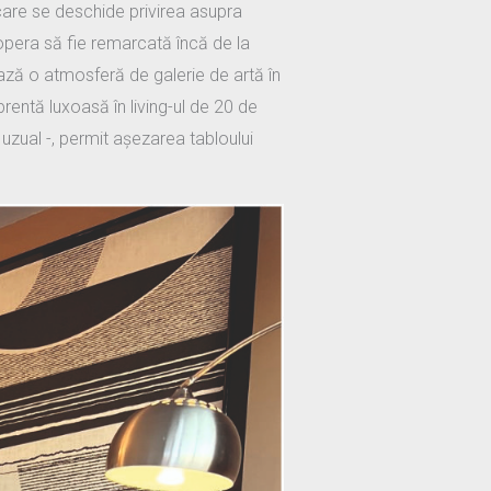
 care se deschide privirea asupra
 opera să fie remarcată încă de la
ază o atmosferă de galerie de artă în
rentă luxoasă în living-ul de 20 de
 uzual -, permit așezarea tabloului