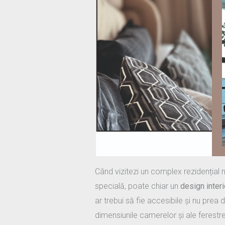
Când vizitezi un complex rezidențial 
specială, poate chiar un
design interi
ar trebui să fie accesibile și nu prea 
dimensiunile camerelor și ale ferestrel