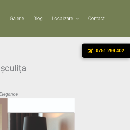
Galerie
Blog
Localizare
Contact
0751 299 402
ușculița
Elegance