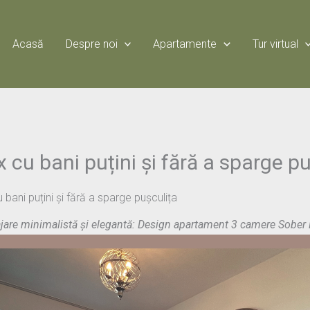
Acasă
Despre noi
Apartamente
Tur virtual
x cu bani puțini și fără a sparge p
u bani puțini și fără a sparge pușculița
are minimalistă ș
i elegantă: Design apartament 3 camere
Sober 