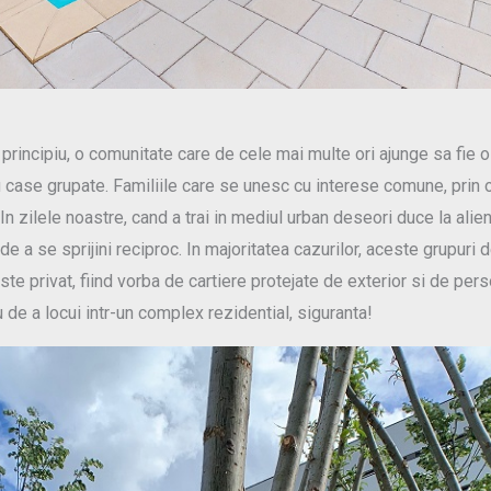
principiu, o comunitate care de cele mai multe ori ajunge sa fie o
u case grupate. Familiile care se unesc cu interese comune, prin o
 In zilele noastre, cand a trai in mediul urban deseori duce la alie
 de a se sprijini reciproc. In majoritatea cazurilor, aceste grupuri 
este privat, fiind vorba de cartiere protejate de exterior si de per
u de a locui intr-un complex rezidential, siguranta!