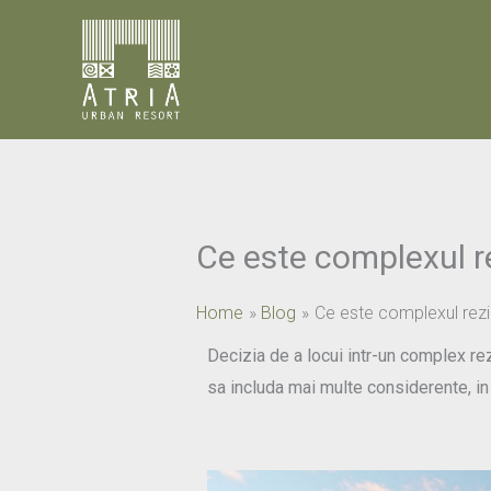
Skip
to
content
Ce este complexul rez
Home
Blog
Ce este complexul reziden
Decizia de a locui intr-un complex re
sa includa mai multe considerente, in 