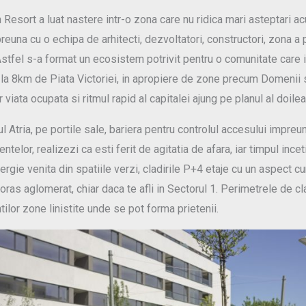
 Resort a luat nastere intr-o zona care nu ridica mari asteptari a
reuna cu o echipa de arhitecti, dezvoltatori, constructori, zona a 
Astfel s-a format un ecosistem potrivit pentru o comunitate care i
ti la 8km de Piata Victoriei, in apropiere de zone precum Domenii s
 viata ocupata si ritmul rapid al capitalei ajung pe planul al doile
l Atria, pe portile sale, bariera pentru controlul accesului impre
lor, realizezi ca esti ferit de agitatia de afara, iar timpul inceti
rgie venita din spatiile verzi, cladirile P+4 etaje cu un aspect cu
 oras aglomerat, chiar daca te afli in Sectorul 1. Perimetrele de c
tilor zone linistite unde se pot forma prietenii.