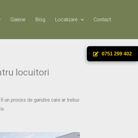
Galerie
Blog
Localizare
Contact
0751 299 402
tru locuitori
fi un proces de gandire care ar trebui
iv.