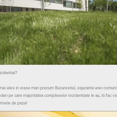
zidential?
ai ales in orase mari precum Bucurestiul, siguranta unei comunita
eri pe care majoritatea complexelor rezidentiale le au, iti fac v
firmele de paza!