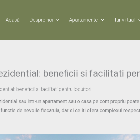
Acasă
Despre noi
Apartamente
Tur virtual
idential: beneficii si facilitati pen
tial: beneficii si facilitati pentru locuitori
zidential sau intr-un apartament sau o casa pe cont propriu poate 
functie de nevoile fiecaruia, dar si ce iti ofera complexul respect