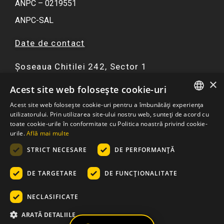
ANPC – 0219551
ANPC-SAL
Date de contact
Șoseaua Chitilei 242, Sector 1
×
F
I
Y
W
Acest site web folosește cookie-uri
a
n
o
h
Acest site web folosește cookie-uri pentru a îmbunătăți experiența
c
s
u
a
ROMANIAN
utilizatorului. Prin utilizarea site-ului nostru web, sunteți de acord cu
☏ 0751 299 402
e
t
t
t
toate cookie-urile în conformitate cu Politica noastră privind cookie-
ENGLISH
urile.
Află mai multe
b
a
u
s
contact@atriaresort.ro
o
g
b
a
STRICT NECESARE
DE PERFORMANȚĂ
o
r
e
p
k
a
p
DE TARGETARE
DE FUNCŢIONALITATE
m
NECLASIFICATE
© 2026
– Apartamente Atria Urban Resort: Ansamblu
ARATĂ DETALIILE
Rezidential Bucuresti