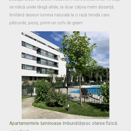
se ridică unele lângă altele, la doar câțiva metri distanță,
limitând deseori lumina naturală la o rază timidă care
pătrunde, pieziș, printr-un ochi de geam.
Apartamentele luminoase
îmbunătățesc starea fizică