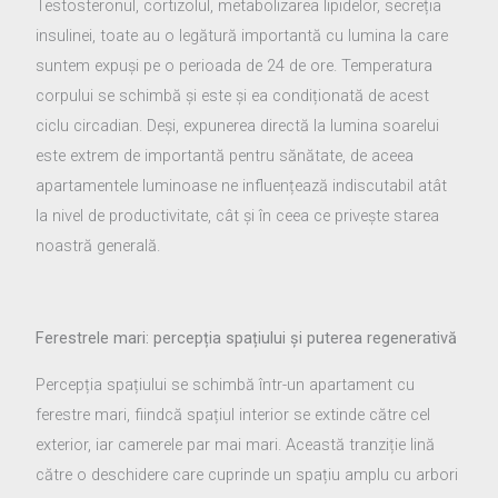
Testosteronul, cortizolul, metabolizarea lipidelor, secreția
insulinei, toate au o legătură importantă cu lumina la care
suntem expuși pe o perioada de 24 de ore. Temperatura
corpului se schimbă și este și ea condiționată de acest
ciclu circadian. Deși, expunerea directă la lumina soarelui
este extrem de importantă pentru sănătate, de aceea
apartamentele luminoase ne influențează indiscutabil atât
la nivel de productivitate, cât și în ceea ce privește starea
noastră generală.
Ferestrele mari: percepția spațiului și puterea regenerativă
Percepția spațiului se schimbă într-un apartament cu
ferestre mari, fiindcă spațiul interior se extinde către cel
exterior, iar camerele par mai mari. Această tranziție lină
către o deschidere care cuprinde un spațiu amplu cu arbori