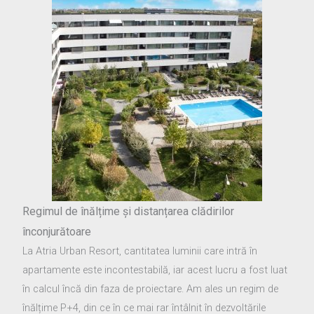
Regimul de înălțime și distanțarea clădirilor
înconjurătoare
La Atria Urban Resort, cantitatea luminii care intră în
apartamente este incontestabilă, iar acest lucru a fost luat
în calcul încă din faza de proiectare. Am ales un regim de
înălțime P+4, din ce în ce mai rar întâlnit în dezvoltările