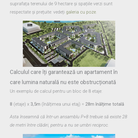
suprafața terenului de 9 hectare și spațiile verzi sunt
respectate și prețuite: vedeți
galeria cu poze
.
Calculul care îți garantează un apartament în
care lumina naturală nu este obstrucționată
Un exemplu de calcul pentru un bloc de 8 etaje:
8
(etaje) x
3,5m
(înălțimea unui etaj) =
28m înălțime totală
Asta înseamnă că într-un ansamblu P+8 trebuie să existe 28
de metri între clădiri, pentru a nu se umbri reciproc.