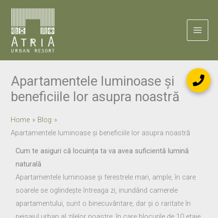
Skip
to
content
Apartamentele luminoase și
beneficiile lor asupra noastră
Home
Blog
Apartamentele luminoase și beneficiile lor asupra noastră
Cum te asiguri că locuința ta va avea suficientă lumină
naturală
Apartamentele luminoase și ferestrele mari, ample, în care
soarele se oglindește întreaga zi, inundând camerele
apartamentului, sunt o binecuvântare, dar și o raritate în
peisajul urban al zilelor noastre, în care blocurile de 10 etaje