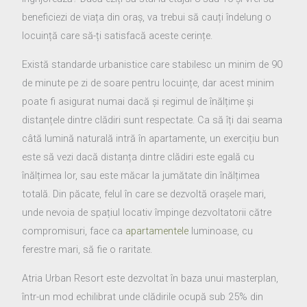
beneficiezi de viața din oraș, va trebui să cauți îndelung o
locuință care să-ți satisfacă aceste cerințe.
Există standarde urbanistice care stabilesc un minim de 90
de minute pe zi de soare pentru locuințe, dar acest minim
poate fi asigurat numai dacă și regimul de înălțime și
distanțele dintre clădiri sunt respectate. Ca să îți dai seama
câtă lumină naturală intră în apartamente, un exercițiu bun
este să vezi dacă distanța dintre clădiri este egală cu
înălțimea lor, sau este măcar la jumătate din înălțimea
totală. Din păcate, felul în care se dezvoltă orașele mari,
unde nevoia de spațiul locativ împinge dezvoltatorii către
compromisuri, face ca
apartamentele
luminoase, cu
ferestre mari, să fie o raritate.
Atria Urban Resort este dezvoltat în baza unui masterplan,
într-un mod echilibrat unde clădirile ocupă sub 25% din