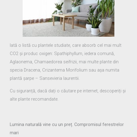
Iată o listă cu plantele studiate, care absorb cel mai mult
CO2 și produc oxigen: Spathiphyllum, iedera comună,
Aglaonema, Chamaedorea seifrizii, mai multe plante din
specia Dracena, Crizantema Morifolium sau așa numita
plantă șarpe – Sansevieria laurentii.
Cu siguranță, dacă dați o căutare pe internet, descoperiți și
alte plante recomandate.
Lumina naturală vine cu un preț. Compromisul ferestrelor
mari