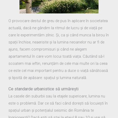
O provocare destul de greu de pus în aplicare în societatea
actuală, dacă ne gândim la ritmul de lucru și de viață pe
care le experimentăm zilnic. Și, ca și când munca la birou în
spații închise, neaerisite și la lumina neoanelor nu ar fi de
ajuns, facem compromisuri și când ne alegem
apartamentul în care vom locui toată viața. Căutând să-l
scoatem mai ieftin, renunțăm de cele mai multe ori la ceea
ce este cel mai important pentru a duce o viață sănătoasă
și lipsită de apăsare: spațiul și lumina naturală.
Ce standarde urbanistice să urmărești
La casele din suburbii sau la etajele superioare, lumina nu
este o problemă. Dar ce să faci când dorești să locuiești în
spațiul urban și potențialul seismic din România te
îngrijorează? Dacă eziți să stai la etajul 8 sau 10 și vrei să