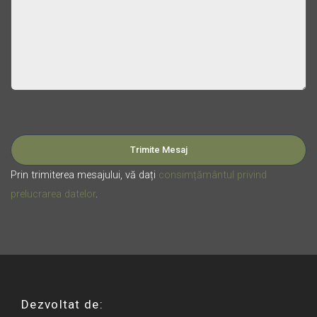
Please leave this field empty.
Prin trimiterea mesajului, vă dați
consimțământul privind
prelucrarea datelor
.
Dezvoltat de: