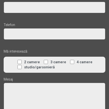
Telefon
Mă interesează:
2 camere
3 camere
4 camere
studio/garsonieră
Mesaj