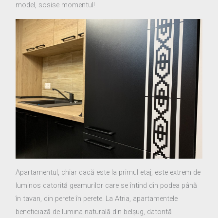
model, sosise momentul!
Apartamentul, chiar dacă este la primul etaj, este extrem de
luminos datorită geamurilor care se întind din podea până
în tavan, din perete în perete. La Atria, apartamentele
beneficiază de lumina naturală din belșug, datorită