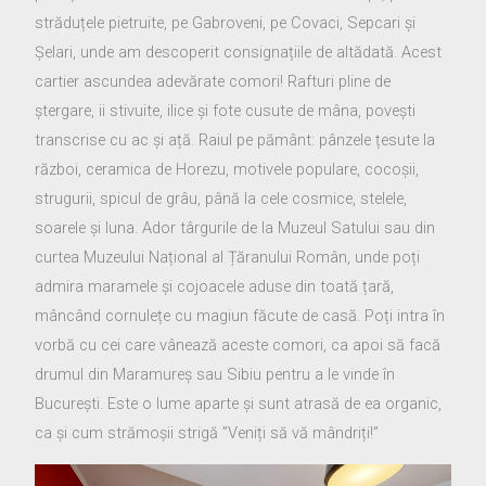
străduțele pietruite, pe Gabroveni, pe Covaci, Sepcari și
Șelari, unde am descoperit consignațiile de altădată. Acest
cartier ascundea adevărate comori! Rafturi pline de
ștergare, ii stivuite, ilice și fote cusute de mâna, povești
transcrise cu ac și ață. Raiul pe pământ: pânzele țesute la
război, ceramica de Horezu, motivele populare, cocoșii,
strugurii, spicul de grâu, până la cele cosmice, stelele,
soarele și luna. Ador târgurile de la Muzeul Satului sau din
curtea Muzeului Național al Țăranului Român, unde poți
admira maramele și cojoacele aduse din toată țară,
mâncând cornulețe cu magiun făcute de casă. Poți intra în
vorbă cu cei care vânează aceste comori, ca apoi să facă
drumul din Maramureș sau Sibiu pentru a le vinde în
București. Este o lume aparte și sunt atrasă de ea organic,
ca și cum strămoșii strigă ”Veniți să vă mândriți!”