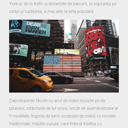
York-ul, de la trafic și distanțele de parcurs, la siguranța pe
străzi și curățenia, și mai ales la arta populară.
Capodoperele făcute cu acul de mâini iscusite pe iile
țăranilor, străchinile de lut unice, oricât de asemănătoare ar
fi modelele, lingurile de lemn sculptate de mână cu modele
tradiționale, măștile cusute, care îmbină tradiția cu