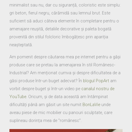
minimalist sau nu, dar cu siguranță, coloristic este simplu:
gri beton, fierul negru, cărămidă sau lemnul brut. Este
suficient să aduci câteva elemente în completare pentru o
amenajare reușită, detaliile decorative și paleta bogată
provenită din stilul folcloric îmbogățesc prin apariția
neașteptată.
Am pomenit despre căutarea mea pe internet pentru a găși
produse care se pretau la amenajarea în stil Românesc-
Industrial? Am menționat cumva și despre dificultatea de a
găsi produse într-un buget adecvat? În
blogul PopArt
am
vorbit despre buget și într-un video pe
canalul nostru de
YouTube
. Oricum, și de data această am întâmpinat
dificultăți până am găsit un site numit
BonLaVie
unde
aveau piese de mic mobilier cu panouri sculptate, care
suplineau dorința mea de ”românesc”.