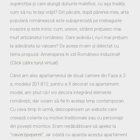
superstiția și care alungă duhurile malefice, cu așa tradiții,
cum să nu te lași vrăjit? Din păcate, după părerea mea, arta
populară românească este subapreciată pe meleagurile
noastre și este ironic cum, uneori, străinii prețuiesc mai
mult artizanatul românesc. Oare avându-l, nu-l mai prețuim
la adevărata lui valoare? De aceea m-am și delectat cu
tema propusă: Amenajarea în stil Românesc-Industrial!
(
Click către turul virtual
)
Când am ales apartamentul de două camere din Faza a 2-
a, modelul 2D1.B12, pentru a fi decorat ca apartament
model, am știut că-l voi decora integrând elemente
românești, dar voiam să fie în același timp contemporan.
Cu ceva timp în urmă, descoperisem un website care
creează colante cu motive tradiționale sau cu personaje
din povești mioritice. Eram nerăbdătoare să apelez la
”
caiverzipepereti
”, iar odată cu apariția acestui apartament