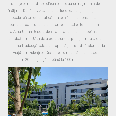
distanțelor mari dintre clădirile care au un regim mic de
înălțime. Dacă ai vizitat alte cartiere rezidențiale noi,
probabil că ai remarcat că multe clădiri se construiesc
foarte aproape una de alta, iar rezultatul este lipsa luminii.
La Atria Urban Resort, decizia de a reduce din coeficientii
aprobați din PUZ și de a construi mai puțin, pentru a oferi
mai mult, adaugă valoare proprietăților și ridică standardul
de viață al rezidenților. Distanțele dintre clădiri sunt de
minimum 30 m, ajungând până la 100 m.