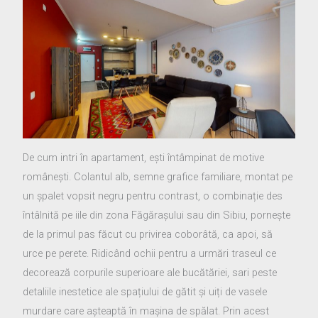
De cum intri în apartament, ești întâmpinat de motive
românești. Colantul alb, semne grafice familiare, montat pe
un șpalet vopsit negru pentru contrast, o combinație des
întâlnită pe iile din zona Făgărașului sau din Sibiu, pornește
de la primul pas făcut cu privirea coborâtă, ca apoi, să
urce pe perete. Ridicând ochii pentru a urmări traseul ce
decorează corpurile superioare ale bucătăriei, sari peste
detaliile inestetice ale spațiului de gătit și uiți de vasele
murdare care așteaptă în mașina de spălat. Prin acest