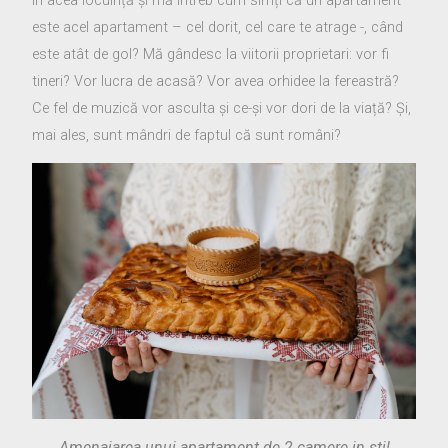
este acel apartament – cel dorit, cel care te atrage -, când
este atât de gol? Mă gândesc la viitorii proprietari: vor fi
tineri? Vor lucra de acasă? Vor avea orhidee la fereastră?
Ce fel de muzică vor asculta și ce-și vor dori de la viață? Și,
mai ales, sunt mândri de faptul că sunt români?
Amenajarea unui apartament de 2 camere in stil