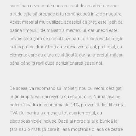
secol sau ceva contemporan creat de un artist care se
straduiește să propage arta românească în zilele noastre.
Acest material mult utilizat, accesibil ca preț, este lipsit de
patina timpului, de măiestria meșterului, dar uneori este
nevoie să trișăm de dragul buzunarului, mai ales dacă ești
la început de drum! Poți amesteca veritabilul, prețiosul, cu
elemente care au alura de altădată, dar nu și prețul, măcar
până când îți revii după achiziționarea casei noi.
De aceea, va recomand să împletiți nou cu vechi, câștigați
puțin timp și vă mai reveniți cu economiile. Numai așa ne
putem încadra în economia de 14%, provenită din diferența
TVA-ului pentru a amenaja tot apartamentul, cu
electrocasnicele incluse. Dacă ai noroc și ai o bunică la
țară sau o mătușă care îți lasă moștenire o ladă de zestre