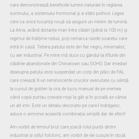
care demonstrează beneficiile luminii naturale în reglarea
somnului, a sistemului hormonal și a stării psihice. Legea
cere ca orice locuința nouă să asigure un minim de lumină.
La Atria, având distanțe mari între clădiri (până la 100 m) și
regimul de înălțime redus, poți remarca razele soarelui care
intră în casă. Tetiera patului este din fier negru, minimalist,
cu aer industrial. Pe mine mă duce cu gândul la lifturile din
clădirile abandonate din Chinatown sau SOHO. Dar imediat
deasupra patului este suspendat un corp din plăci de PAL
care creează X-uri reminiscente crucilor executate cu silință
la cursul de goblen la ora de lucru manual de pe vremea
când copiii purtau cravate roșii la gât și în școală se cânta
un alt imn. Este un detaliu decorativ pe care-l îndrăgesc,
aduce o armonie această combinația simplă dar de efect!
Am vorbit de lemnul brut care joacă rolul punții dintre
industrial și stilul folcloric, am vorbit de iile cusute în două