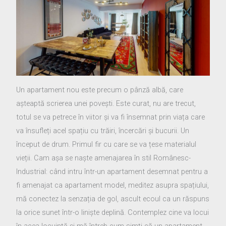
Un apartament nou este precum o pânză albă, care
așteaptă scrierea unei povești. Este curat, nu are trecut,
totul se va petrece în viitor și va fi însemnat prin viața care
va însufleți acel spațiu cu trăiri, încercări și bucurii. Un
început de drum. Primul fir cu care se va țese materialul
vieții. Cam așa se naște amenajarea în stil Românesc-
Industrial: când intru într-un apartament desemnat pentru a
fi amenajat ca apartament model, meditez asupra spațiului,
mă conectez la senzația de gol, ascult ecoul ca un răspuns
la orice sunet într-o liniște deplină. Contemplez cine va locui
în acea locuință și mă întreb cum simți că un apartament