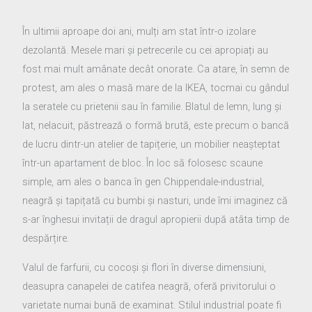
În ultimii aproape doi ani, mulți am stat într-o izolare
dezolantă. Mesele mari și petrecerile cu cei apropiați au
fost mai mult amânate decât onorate. Ca atare, în semn de
protest, am ales o masă mare de la IKEA, tocmai cu gândul
la seratele cu prietenii sau în familie. Blatul de lemn, lung și
lat, nelacuit, păstrează o formă brută, este precum o bancă
de lucru dintr-un atelier de tapițerie, un mobilier neașteptat
într-un apartament de bloc. În loc să folosesc scaune
simple, am ales o banca în gen Chippendale-industrial,
neagră și tapițată cu bumbi și nasturi, unde îmi imaginez că
s-ar înghesui invitații de dragul apropierii după atâta timp de
despărțire.
Valul de farfurii, cu cocoși și flori în diverse dimensiuni,
deasupra canapelei de catifea neagră, oferă privitorului o
varietate numai bună de examinat. Stilul industrial poate fi