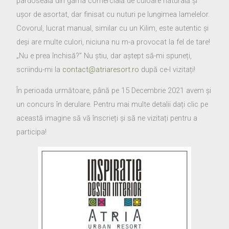
pardoseală din gama comercială de culoare naturală și
ușor de asortat, dar finisat cu nuturi pe lungimea lamelelor.
Covorul, lucrat manual, similar cu un Kilim, este autentic și
deși are multe culori, niciuna nu m-a provocat la fel de tare!
„Nu e prea închisă?” Nu știu, dar aștept să-mi spuneți,
scriindu-mi la
contact@atriaresort.ro
după ce-l vizitați!
În perioada următoare, până pe 15 Decembrie 2021 avem și
un concurs în derulare. Pentru mai multe detalii dați clic pe
această imagine să vă înscrieți și să ne vizitați pentru a
participa!