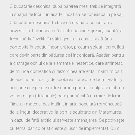
O bucătărie deschisă, după părerea mea, trebuie integrată
în spațiul de locuit în așa fel încât să se topească în peisaj.
O bucătărie deschisă trebuie să devină o subunitate a
poveștii. Tot ce înseamnă electrocasnice, gresie, faianță, ar
trebui să fie învelite în stilul general a casei, bucătăria
contopită în spațiul înconjurător, precum soldații camuflati
care devin parte din pădurea ce-i înconjoară. Așadar, pentru
a distrage ochiul de la elementele inestetice, care amintesc
de munca domestică și dezordinea aferentă, m-am folosit
de acel colant, dar și de scobirea zonelor de lucru. Blatul și
porțiunea de perete dintre corpuri par a fi sculptate dintr-un
volum negru (dulapurile) care par să aibă un miez de lemn.
Fiind un material des întâlnit în arta populară românească,
de la linguri decorative, la porțile sculptate din Maramureș,
în cazul de față artificiul servește amenajarea. Se potrivește
cu tema, dar coloristic este și ușor de implementat. Cu o