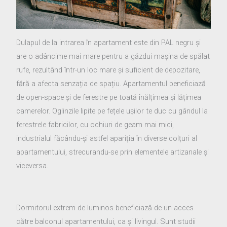
Dulapul de la intrarea în apartament este din PAL negru și
are o adâncime mai mare pentru a găzdui mașina de spălat
rufe, rezultând într-un loc mare și suficient de depozitare,
fără a afecta senzația de spațiu. Apartamentul beneficiază
de open-space și de ferestre pe toată înălțimea și lățimea
camerelor. Oglinzile lipite pe fețele ușilor te duc cu gândul la
ferestrele fabricilor, cu ochiuri de geam mai mici,
industrialul făcându-și astfel apariția în diverse colțuri al
apartamentului, strecurandu-se prin elementele artizanale și
viceversa.
Dormitorul extrem de luminos beneficiază de un acces
către balconul apartamentului, ca și livingul. Sunt studii