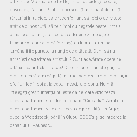
artizanale! Mormane de textile, brâuri de piele și icoane,
covoare și farfurii. Pentru o persoană antrenată de mică la
târguri și în talcioc, este reconfortant să reiei o activitate
atât de cunoscută, să te plimbi cu degetele peste urmele
pensulelor, a lânii, să încerci să descifrezi mesajele
fecioarelor care o iarnă întreagă au lucrat la lumina
lumânării iile purtate la nunțile de altădată. Cum să nu
apreciezi dexteritatea artistului? Sunt adevărate opere de
artă și așa ar trebui tratate! Când înrămezi un ștergar, nu
mai contează o mică pată, nu mai conteza urma timpului, îi
oferi un loc înobilat la capul mesei, la propriu. Nu mă
înțelegeți greșit, intenția nu este ca cei care vizionează
acest apartament să intre fredonând ”Ciocârlia”. Aerul din
acest apartament vine de undeva de pe o uliță din Argeș,
duce la Woodstock, până în Clubul CBGB’s și se întoarce la
cenaclul lui Păunescu.