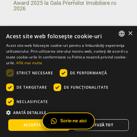
Award 2025 la Gala Premiilor Imobiliare.ro
2026
×
Acest site web folosește cookie-uri
Acest site web folosește cookie-uri pentru a îmbunătăți experiența
ROMANIAN
utilizatorului. Prin utilizarea site-ului nostru web, sunteți de acord cu
toate cookie-urile în conformitate cu Politica noastră privind cookie-
ENGLISH
urile.
Află mai multe
STRICT NECESARE
DE PERFORMANȚĂ
DE TARGETARE
DE FUNCŢIONALITATE
NECLASIFICATE
Conceptul „family-first” redefinește
standardele locuirii premium din București
ARATĂ DETALIILE
Scrie-ne aici
ACCEPTĂ TOATE
REFUZĂ TOT