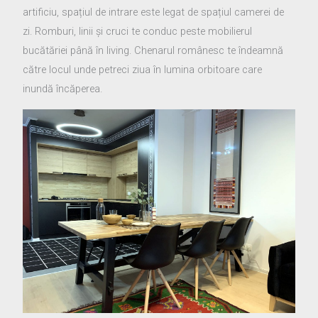
artificiu, spațiul de intrare este legat de spațiul camerei de
zi. Romburi, linii și cruci te conduc peste mobilierul
bucătăriei până în living. Chenarul românesc te îndeamnă
către locul unde petreci ziua în lumina orbitoare care
inundă încăperea.