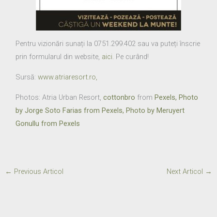
Pentru vizionări sunați la 0751.299.402 sau va puteți înscrie
prin formularul din website,
aici
. Pe curând!
Sursă:
www.atriaresort.ro,
Photos: Atria Urban Resort,
cottonbro
from
Pexels, Photo
by
Jorge Soto Farias
from
Pexels, Photo by
Meruyert
Gonullu
from
Pexels
←
Previous Articol
Next Articol
→