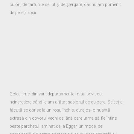
culori, de farfuriile de lut și de ștergare, dar nu am pomenit
de pereții roșii.
Colegii mei din varii departamente m-au privit cu
neîncredere când le-am arătat șablonul de culoare. Selecția
făcută se oprise la un roșu închis, curajos, o nuanță
extrasă din covorul vechi de lână care urma să fie întins
peste parchetul laminat de la Egger, un model de