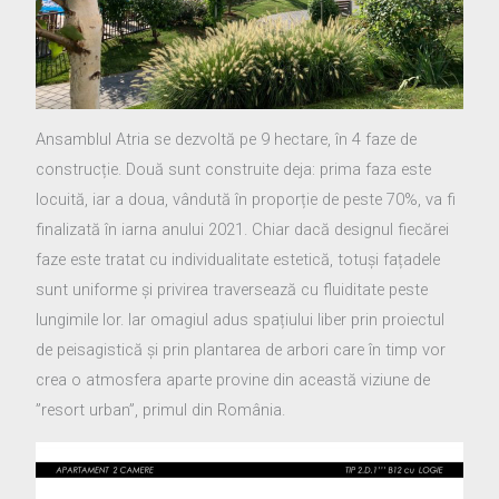
Ansamblul Atria se dezvoltă pe 9 hectare, în 4 faze de
construcție. Două sunt construite deja: prima faza este
locuită, iar a doua, vândută în proporție de peste 70%, va fi
finalizată în iarna anului 2021. Chiar dacă designul fiecărei
faze este tratat cu individualitate estetică, totuși fațadele
sunt uniforme și privirea traversează cu fluiditate peste
lungimile lor. Iar omagiul adus spațiului liber prin proiectul
de peisagistică și prin plantarea de arbori care în timp vor
crea o atmosfera aparte provine din această viziune de
”resort urban”, primul din România.