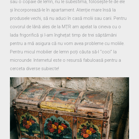
sau o copaie de lemn, nu le subestima, folosește-te de ele
și încorporează-le în apartament. Atenție mare însă la
produsele vechi, să nu aduci în casă molii sau carii. Pentru
covorul de lână ales de la MȚR am apelat la cineva cu o
lada frigorifică și l-am înghețat timp de trei săptămâni
pentru a mă asigura că nu vom avea probleme cu moliile.
Pentru micul mobilier de lemn poți căuta să-l ”coci” la
microunde. Internetul este o resursă fabuloasă pentru a
cerceta diverse subiecte!