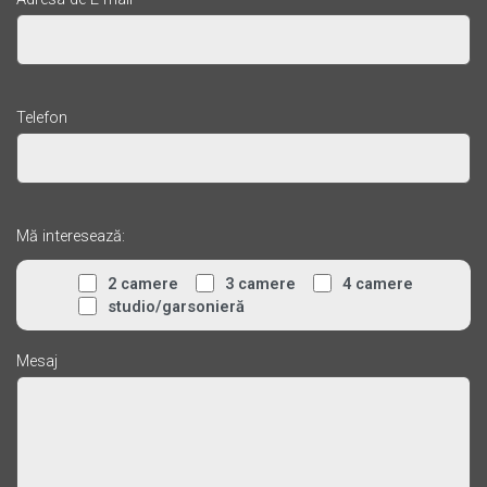
Telefon
Mă interesează:
2 camere
3 camere
4 camere
studio/garsonieră
Mesaj