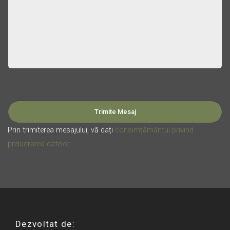
Please leave this field empty.
Prin trimiterea mesajului, vă dați
consimțământul privind
prelucrarea datelor
.
Dezvoltat de: