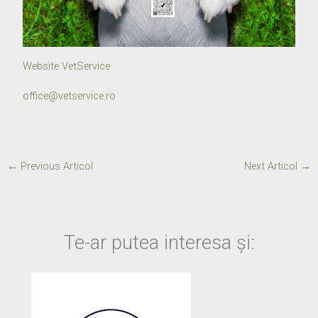
Website VetService
office@vetservice.ro
←
Previous Articol
Next Articol
→
Te-ar putea interesa și: