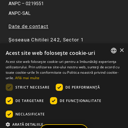
ANPC – 0219551
ANPC-SAL
Date de contact
Șoseaua Chitilei 242, Sector 1
×
F
I
Y
W
Acest site web folosește cookie-uri
a
n
o
h
Acest site web folosește cookie-uri pentru a îmbunătăți experiența
c
s
u
a
ROMANIAN
utilizatorului. Prin utilizarea site-ului nostru web, sunteți de acord cu
☏ 0751 299 402
e
t
t
t
toate cookie-urile în conformitate cu Politica noastră privind cookie-
ENGLISH
urile.
Află mai multe
b
a
u
s
contact@atriaresort.ro
o
g
b
a
STRICT NECESARE
DE PERFORMANȚĂ
o
r
e
p
k
a
p
DE TARGETARE
DE FUNCŢIONALITATE
m
NECLASIFICATE
© 2026
– Apartamente Atria Urban Resort: Ansamblu
ARATĂ DETALIILE
Rezidential Bucuresti