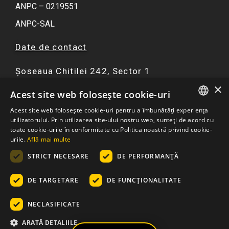
ANPC – 0219551
ANPC-SAL
Date de contact
Șoseaua Chitilei 242, Sector 1
×
F
I
Y
W
Acest site web folosește cookie-uri
a
n
o
h
Acest site web folosește cookie-uri pentru a îmbunătăți experiența
c
s
u
a
ROMANIAN
utilizatorului. Prin utilizarea site-ului nostru web, sunteți de acord cu
☏ 0751 299 402
e
t
t
t
toate cookie-urile în conformitate cu Politica noastră privind cookie-
ENGLISH
urile.
Află mai multe
b
a
u
s
contact@atriaresort.ro
o
g
b
a
STRICT NECESARE
DE PERFORMANȚĂ
o
r
e
p
k
a
p
DE TARGETARE
DE FUNCŢIONALITATE
m
NECLASIFICATE
© 2026
– Apartamente Atria Urban Resort: Ansamblu
ARATĂ DETALIILE
Rezidential Bucuresti