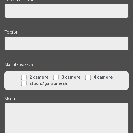
Telefon
Mă interesează:
2 camere
3 camere
4 camere
studio/garsonieră
Mesaj