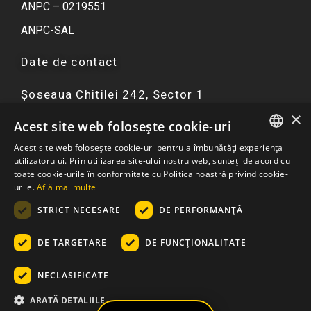
ANPC – 0219551
ANPC-SAL
Date de contact
Șoseaua Chitilei 242, Sector 1
×
F
I
Y
W
Acest site web folosește cookie-uri
a
n
o
h
Acest site web folosește cookie-uri pentru a îmbunătăți experiența
c
s
u
a
ROMANIAN
utilizatorului. Prin utilizarea site-ului nostru web, sunteți de acord cu
☏ 0751 299 402
e
t
t
t
toate cookie-urile în conformitate cu Politica noastră privind cookie-
ENGLISH
urile.
Află mai multe
b
a
u
s
contact@atriaresort.ro
o
g
b
a
STRICT NECESARE
DE PERFORMANȚĂ
o
r
e
p
k
a
p
DE TARGETARE
DE FUNCŢIONALITATE
m
NECLASIFICATE
© 2026
– Apartamente Atria Urban Resort: Ansamblu
ARATĂ DETALIILE
Rezidential Bucuresti