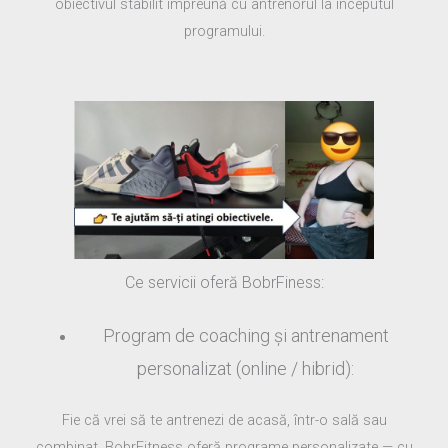
obiectivul stabilit împreună cu antrenorul la începutul
programului.
Ce servicii oferă BobrFiness:
Program de coaching și antrenament
personalizat (online / hibrid):
Fie că vrei să te antrenezi de acasă, într-o sală sau
combinat, BobrFitness oferă programe personalizate — cu