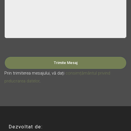
Please leave this field empty.
Prin trimiterea mesajului, vă dați
consimțământul privind
prelucrarea datelor
.
Dezvoltat de: