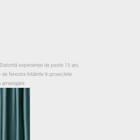
 Datorită experienței de peste 15 ani,
e ferestre întâlnite în proiectele
a amenajării.