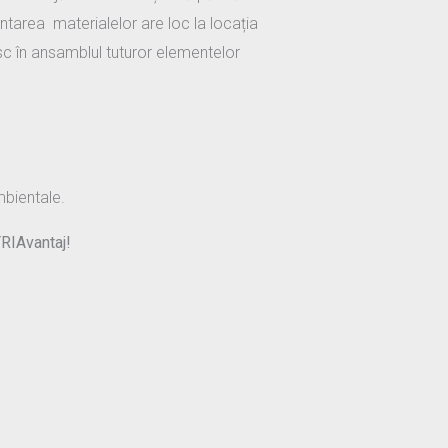
entarea materialelor are loc la locația
sc în ansamblul tuturor elementelor
mbientale.
TRIAvantaj!