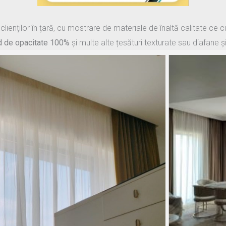
clienților în țară, cu mostrare de materiale de înaltă calitate ce 
d de opacitate 100%
și multe alte țesături texturate sau diafane și