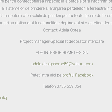
e pentru confectionarea impecabila a perdelelor si intocmim ofe
l sistemelor de prindere si aranjarea perdelelor la fereastra in d
 ani putem oferi solutii de prinderi pentru toate tipurile de ferestr
ii nostri sa obtina atat functionalitate deplina cat si o estetica de
Contact: Adela Oprea
Project manager-Specialist decorator interioare
ADE INTERIOR HOME DESIGN
adela.designhome89@yahoo.com
Puteți intra aici pe
profilul Facebook
Telefon 0756 659 364
ntaj