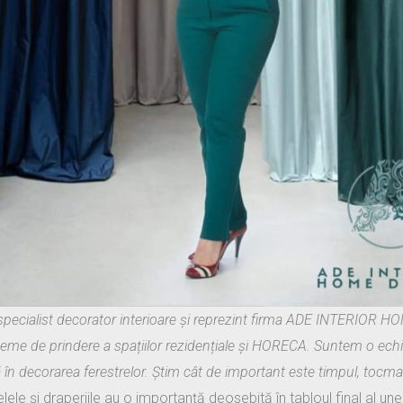
pecialist decorator interioare și reprezint firma ADE INTERIOR 
steme de prindere a spațiilor rezidențiale și HORECA.
Suntem o echip
ată în decorarea ferestrelor. Știm cât de important este timpul, tocmai
ele și draperiile au o importanță deosebită în tabloul final al un