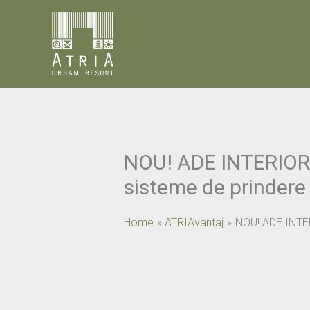
Skip
to
content
NOU! ADE INTERIOR H
sisteme de prindere
Home
ATRIAvantaj
NOU! ADE INTERI