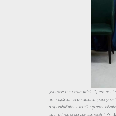
„Numele meu este Adela Oprea, sunt s
amenajărilor cu perdele, draperii și si
disponibilitatea clienților și specializ
cu produse și servicii complete.”
Perdel