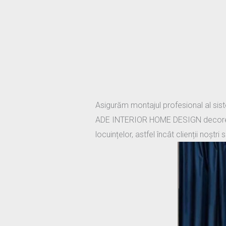
Asigurăm montajul profesional al siste
ADE INTERIOR HOME DESIGN decorează fe
locuințelor, astfel încât clienții noștr