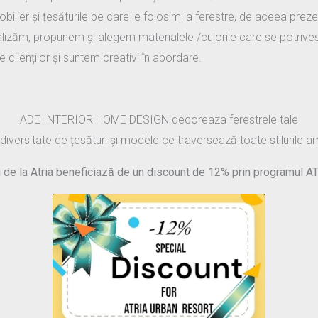
mobilier și țesăturile pe care le folosim la ferestre, de aceea prez
nalizăm, propunem și alegem materialele /culorile care se potrive
 clienților și suntem creativi în abordare.
ADE INTERIOR HOME DESIGN decoreaza ferestrele tale
diversitate de țesături și modele ce traversează toate stilurile a
 de la Atria beneficiază de un discount de 12% prin programul A