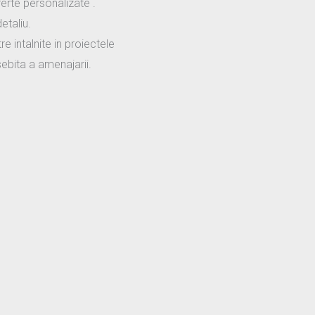
rte personalizate .
etaliu.
e intalnite in proiectele
osebita a amenajarii.