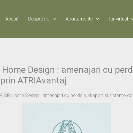
Acasă
Despre noi
Apartamente
Tur virtual
ome Design : amenajari cu perdel
 prin ATRIAvantaj
OR Home Design : amenajari cu perdele, draperii si sisteme de 