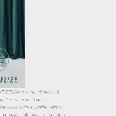
HOME DESIGN, o companie dedicată
ă flexibilă orientată spre
 de aceea venim în sprijinul clienților
ei amenajări. Este esențial să păstrăm