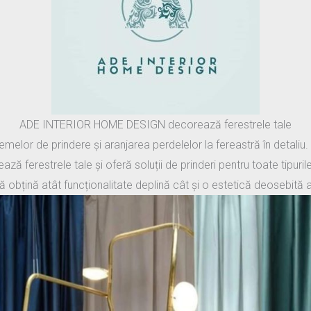
ADE INTERIOR HOME DESIGN decorează ferestrele tale
melor de prindere și aranjarea perdelelor la fereastră în detaliu.
restrele tale și oferă soluții de prinderi pentru toate tipurile d
i să obțină atât funcționalitate deplină cât și o estetică deosebită 