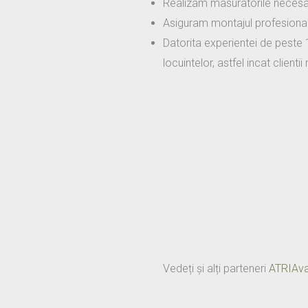
Realizam masuratorile necesar
Asiguram montajul profesional a
Datorita experientei de peste 15
locuintelor, astfel incat client
Vedeți și alți parteneri
ATRIAva