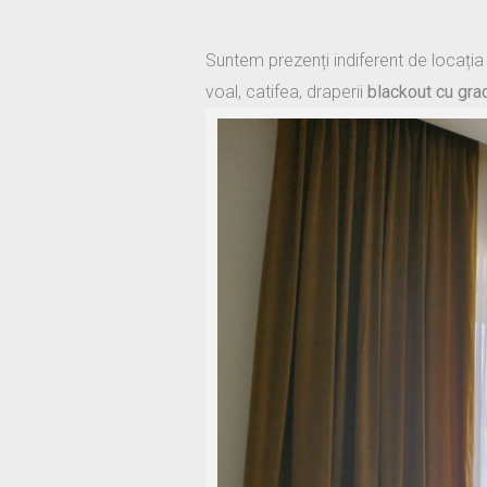
Suntem prezenți indiferent de locația 
voal, catifea, draperii
blackout cu gra