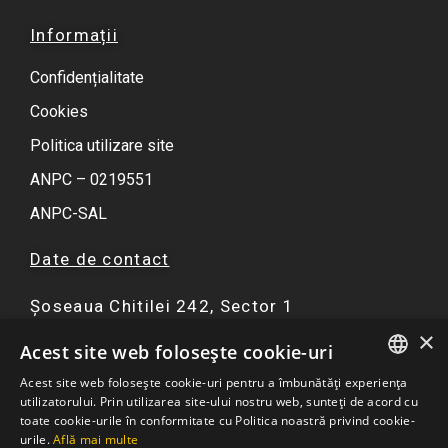
Informații
Confidențialitate
Cookies
Politica utilizare site
ANPC – 0219551
ANPC-SAL
Date de contact
Șoseaua Chitilei 242, Sector 1
×
F
I
Y
W
Acest site web folosește cookie-uri
a
n
o
h
Acest site web folosește cookie-uri pentru a îmbunătăți experiența
c
s
u
a
ROMANIAN
utilizatorului. Prin utilizarea site-ului nostru web, sunteți de acord cu
☏ 0751 299 402
e
t
t
t
toate cookie-urile în conformitate cu Politica noastră privind cookie-
ENGLISH
urile.
Află mai multe
b
a
u
s