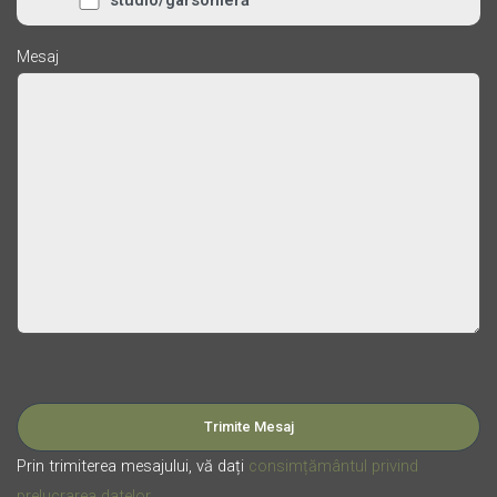
studio/garsonieră
Mesaj
Please leave this field empty.
Prin trimiterea mesajului, vă dați
consimțământul privind
prelucrarea datelor
.